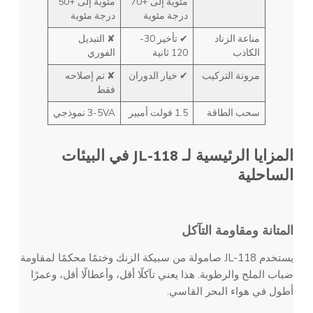
مئوية إلى +70
مئوية إلى +50
درجة مئوية
درجة مئوية
مناعة الزناد
✔ تأخير 30-
✘ التبديل
الكاذب
120 ثانية
الفوري
مرونة التركيب
✔ خيار الدوران
✘ تم إصلاحه
فقط
سحب الطاقة
1.5 فولت أمبير
3-5VA نموذجي
المزايا الرئيسية لـ JL-118 في البيئات
الساحلية
المتانة ومقاومة التآكل
يستخدم JL-118 صامولة من سبيكة الزنك وختمًا محكمًا لمقاومة
ضباب الملح والرطوبة. هذا يعني تآكلًا أقل، وأعطالًا أقل، وعمرًا
أطول في هواء البحر القاسي.