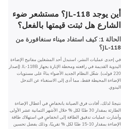
أين يوجد JL-118؟
مستشعر ضوء
الشارع
هل ثبتت قيمتها بالفعل؟
الحالة 1: كيف استفاد ميناء سنغافورة من
JL-118؟
في إحدى عمليات النشر، استبدل أحد المشغلين مفاتيح الإضاءة
اليدوية القديمة في رافعته ومحطة الإنارة بجهاز JL-118B (إصدار
220 فولت). شغّل النظام الجديد الأضواء بناءً على مستويات
الإضاءة المحيطة فقط، مما أدى إلى الاستغناء عن التدخل
اليدوي.
نتيجةً لذلك، أفادت فرق الصيانة بانخفاضٍ في أعطال الإضاءة
الطارئة بمقدار 30 طنًا لكل % خلال الأشهر الثمانية عشر الأولى.
وأشارت عمليات تدقيق الطاقة إلى انخفاضٍ في استهلاك طاقة
الإضاءة بمقدار 10-15 طنًا لكل % تقريبًا، وذلك بفضل تحسين