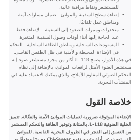
للمستشعر ونقاط مراقبة عالية.
إضاءة سطح السفينة والموانئ - ضمان مسارات آمنة
ومناطق عمل تلقائيًا.
منحدرات وممرات الصعود إلى السفينة - الإضاءة فقط
عند الحاجة إليها أثناء أوقات وصول السفينة المتغيرة.
المستودعات الساحلية ومناطق الطاقة الساحلية - التحكم
في الإضاءة المحيطة والأمنية في ظل الطقس القاسي.
في هذه الأدوار، يصبح JL-118 أكثر من مجرد مستشعر ضوء. إنه
مستشعر الضوء الأمثل لرافعات الموانئ، بالإضافة إلى نظام
التحكم الضوئي المقاوم للأملاح، والذي يمكنك الاعتماد عليه في
المنشآت البحرية.
خلاصة القول
الإضاءة الموثوقة ضرورية لعمليات الموانئ الآمنة والفعّالة. تتميز
الخلية الضوئية JL-118 بالمتانة وتوفير الطاقة والتحكم المستمر
من الغسق إلى الفجر في الظروف البحرية القاسية. للموانئ
التي تبحث عن أداء مثبت، تقدم Chi-Swear مصدرًا موثوقًا به