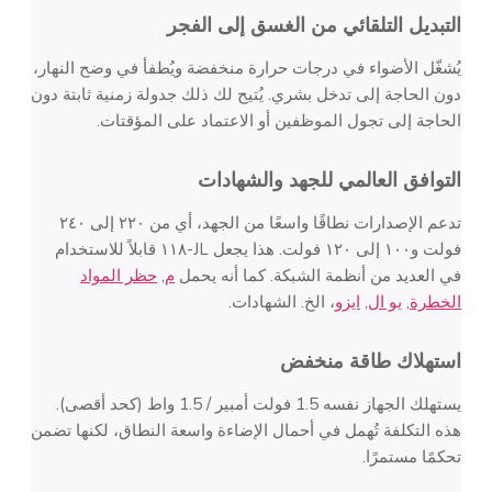
التبديل التلقائي من الغسق إلى الفجر
يُشغّل الأضواء في درجات حرارة منخفضة ويُطفأ في وضح النهار،
دون الحاجة إلى تدخل بشري. يُتيح لك ذلك جدولة زمنية ثابتة دون
الحاجة إلى تجول الموظفين أو الاعتماد على المؤقتات.
التوافق العالمي للجهد والشهادات
تدعم الإصدارات نطاقًا واسعًا من الجهد، أي من ٢٢٠ إلى ٢٤٠
فولت و١٠٠ إلى ١٢٠ فولت. هذا يجعل JL-١١٨ قابلاً للاستخدام
في العديد من أنظمة الشبكة. كما أنه يحمل
م
,
حظر المواد
الخطرة
,
يو ال
,
ايزو
، الخ. الشهادات.
استهلاك طاقة منخفض
يستهلك الجهاز نفسه 1.5 فولت أمبير / 1.5 واط (كحد أقصى).
هذه التكلفة تُهمل في أحمال الإضاءة واسعة النطاق، لكنها تضمن
تحكمًا مستمرًا.