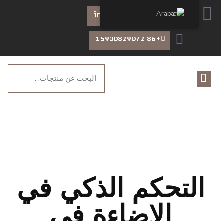
Arabic
info@chiswear.com
+86 15900829072
التحكم الذكي في
الإضاءة في