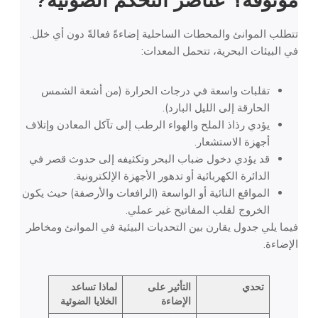
موثوقة؟
عناصر التحكم الضوئية
?
تتطلب الموانئ والمحطات الساحلية إضاءةً فعالةً دون أي خلل.
في البيئات البحرية، تتحمل المعدات:
تقلبات واسعة في درجات الحرارة (من أشعة الشمس
الحارقة إلى الليل البارد).
يؤدي رذاذ الملح والهواء الرطب إلى تآكل المعادن وإتلاف
أجهزة الاستشعار.
قد يؤدي دخول ضباب البحر وتكثيفه إلى حدوث قصر في
الدائرة الكهربائية أو تدهور الأجهزة الإلكترونية.
المواقع النائية أو الواسعة (الرافعات والأرصفة) حيث يكون
الخروج لقلب المفاتيح غير عملي.
فيما يلي جدول يقارن بين التحديات البيئية في الموانئ ومخاطر
الإضاءة.
تحدي
التأثير على
لماذا تساعد
الإضاءة
الخلايا الضوئية