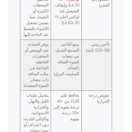
الفجر)
20 Lx) وإيقاف
المحطات
التشغيل عند
الكبيرة أو
لوكس أعلى (≈
البعيدة، مما
30–60 Lx)
يضمن تشغيل
الأضواء بالضبط
عند الحاجة إليها.
تأخير زمني
يمنع التأخير
يوفر الحماية
(30-120 ثانية)
المدمج التبديل
ضد الوميض أو
من نبضات
المحفزات
الضوء الضالة
الخاطئة
(كشاف
الشائعة في
السفينة، البرق)
بيئات المنافذ
ذات مصادر
الضوء المتعددة.
تعويض درجة
يحافظ على
يتحمل تقلبات
الحرارة
الأداء من -40
الليل والنهار،
درجة مئوية إلى
والحرارة
+70 درجة
الاستوائية،
مئوية
والليالي الباردة،
دون انجراف أو
سوء سلوك.