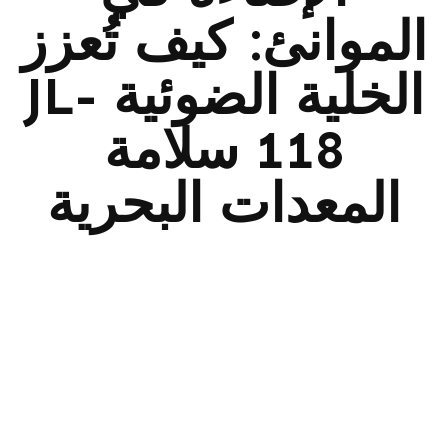
الموانئ: كيف تُعزز
الخلية الضوئية JL-
118 سلامة
المعدات البحرية