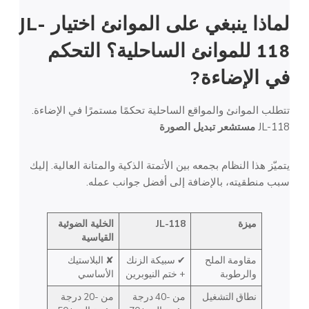
لماذا ينبغي على الموانئ اختيار JL-
118 للموانئ الساحلية؟
التحكم
في الإضاءة
?
تتطلب الموانئ والمواقع الساحلية تحكمًا مستمرًا في الإضاءة.
JL-118
مستشعر تبديل الصورة
يتميّز هذا النظام بجمعه بين الأتمتة الذكية والمتانة العالية. إليك
سبب منطقيته، بالإضافة إلى أفضل جوانب عمله.
ميزة
JL-118
الخلية الضوئية
القياسية
مقاومة الملح
✔ سبيكة الزنك
✘ البلاستيك
والرطوبة
+ ختم النيوبرين
الأساسي
نطاق التشغيل
من -40 درجة
من -20 درجة