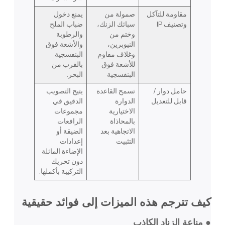
مقاومة للتآكل
صمولة من
يمنع دخول
وتصنيف IP
سبائك الزنك،
ضباب الملح
وختم من
والرطوبة
النيوبرين،
والأشعة فوق
وغلاف مقاوم
البنفسجية
للأشعة فوق
بالقرب من
البنفسجية
البحر.
حامل دوار /
تسمح القاعدة
يتيح التصويب
قابل للتعديل
الدوارة
الدقيق في
الاختيارية
مجموعات
بالمحاذاة
الرافعات
الاتجاهية بعد
الضيقة أو
التثبيت
إعدادات
الإضاءة المائلة
دون تحريك
التركيبة بأكملها.
كيف تترجم هذه الميزات إلى فوائد حقيقية
● مناعة الزناد الكاذب