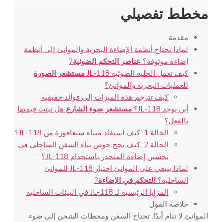
مخطط تفصيلي
مقدمة
لماذا تحتاج أنظمة الإضاءة البحرية والموانئ إلى أنظمة
إضاءة موثوقة؟
عناصر التحكم الضوئية
?
كيف تعمل الخلية الضوئية JL-118
مستشعر الصورة
للعمليات البحرية والموانئ؟
كيف تترجم هذه الميزات إلى فوائد حقيقية
أين يوجد JL-118؟
مستشعر ضوء الشارع
هل ثبتت قيمتها
بالفعل؟
الحالة 1: كيف استفاد ميناء سنغافورة من JL-118؟
الحالة 2: كيف نجح حوض بناء السفن الساحلي في
تحسين إضاءة المنحدر باستخدام JL-118؟
لماذا ينبغي على الموانئ اختيار JL-118 للموانئ
الساحلية؟
التحكم في الإضاءة
?
المزايا الرئيسية لـ JL-118 في البيئات الساحلية
خلاصة القول
الموانئ لا تنام أبدًا. تحتاج السفن ومحطات الشحن إلى ضوء