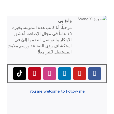
وانغ يي
مرحباً، أنا كاتب هذه التدوينة. بخبرة
١٥ عاماً في مجال الإضاءة، أعشق
الابتكار والتواصل. انضموا إليّ في
استكشاف رؤى الصناعة ورسم ملامح
المستقبل. لنُنير معاً!
You are welcome to Follow me