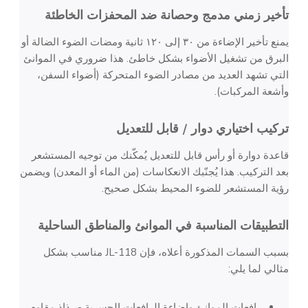
تأخير زمني مدمج وحصانة ضد المحفزات الخاطئة
يمنع تأخير الإضاءة من ٣٠ إلى ١٢٠ ثانية ومضات الضوء الضالة أو
البرق من تشغيل الأضواء بشكل خاطئ. هذا ضروري في الموانئ
التي تشهد العديد من مصادر الضوء المتحركة (أضواء السفن،
وأشعة المركبات).
تركيب اختياري دوار / قابل للتعديل
قاعدة دوارة أو رأس قابل للتعديل يُمكّنك من توجيه المستشعر
بعد التركيب. هذا يُجنّبك الانعكاسات (من الماء أو المعدن) ويضمن
رؤية المستشعر للضوء المحيط بشكل صحيح.
التطبيقات المناسبة في الموانئ والمناطق الساحلية
بسبب السمات المذكورة أعلاه، فإن JL-118 مناسب بشكل
مثالي لما يلي:
رافعات الموانئ وإضاءة الرافعات الجسرية - رذاذ مقاوم