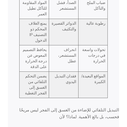
ضباب الملح
الصدأ، فشل
المواد المقاومة
والتآكل
المستشعر
للتآكل تطيل
العمر
رطوبة عالية
الدوائر القصيرة
يمنع الغلاف
والتكثيف
المحكم ذو
التصنيف IP
الدخول
تحولات واسعة
انحراف
يحافظ التصميم
في درجات
المستشعر،
المعوض عن
الحرارة
عطل
درجة الحرارة
على الدقة
المواقع البعيدة/
فقدان التبديل
يضمن التحكم
الكبيرة
اليدوي
التلقائي من
الغسق إلى
الفجر التغطية
التبديل التلقائي للإضاءة من الغسق إلى الفجر ليس مريحًا
فحسب، بل بالغ الأهمية. لماذا؟ لأن