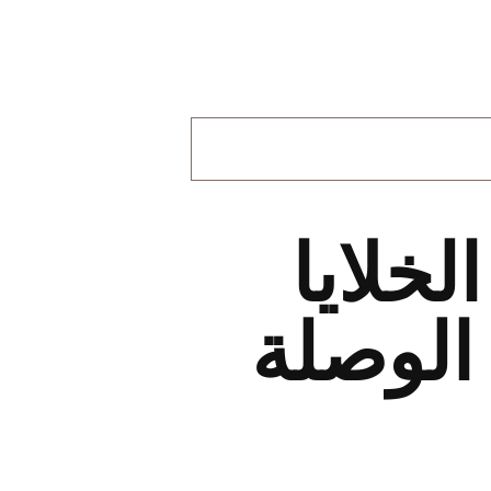
لخلايا
 JL-246CG ذات الوصلة