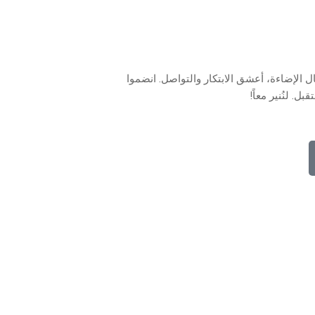
لتدوينة. بخبرة ١٥ عاماً في مجال الإضاءة، أعشق الابتكار والتواصل. انضموا
 لنُنير معاً!