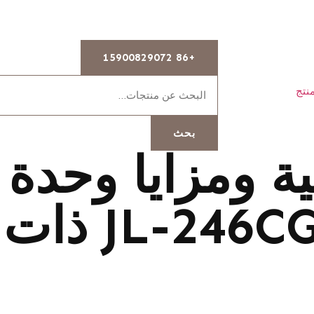
+86 15900829072
نتج
بحث
ة ومزايا وحدة ا
الضوئية الذكية