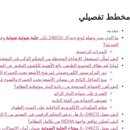
مخطط تفصيلي
مقدمة
ما الذي يميز وصلة لونغ جيه إل-
246CG
ذكي
خلية ضوئية ضوئية
وحد
الحديثة؟
الميزات الرئيسية
كيف يُمكّن استشعار الإضاءة المحيطة من التحكم الذكي في التشغيل
لماذا يُعد نطاق التجميع الطيفي بالغ الأهمية للكشف الدقيق عن الض
دور الترانزستور الكهروضوئي لمرشح الأشعة تحت الحمراء ال
منع التداخل الناتج عن مصادر الأشعة تحت الحمراء والضوء غي
كيف تُعزز الحماية المدمجة من زيادة التيار موثوقية النظام؟
القدرة على حماية التيار الزائد
تصنيف الحماية من الفئة الثانية
متانة المكونات الإلكترونية الداخلية على المدى الطويل
كيف يعمل JL-
246CG
هل يدعم التحكم الرقمي في التعتيم من 0 إلى 10 فولت؟
كيف يُحسّن توافق واجهة NEMA من تكامل النظام؟
كيف يعمل JL-
246CG
مفتاح الخلية الضوئية
ضمان أمان الاتصالات و