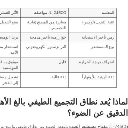
المعلمة
246CG
JL-
مواصفة
الأثر العملي
عتبة التبديل (لوكس)
معايرة من المصنع (قابلة
يمنع التبديل
للتخصيص)
زمن تأخير الاستجابة
خوارزمية تأخير مدمجة
يزيل الومي
نوع المستشعر
الترانزستور الكهروضوئي
استشعار مس
الأمد
انحراف درجة الحرارة
قليل
موثوق به في
الموسمية
دقة الرؤية ليلاً ونهاراً
دقة عالية
تشغيل مست
إلى الفجر
لماذا يُعد نطاق التجميع الطيفي بالغ ال
الدقيق عن الضوء؟
JL-246CG
مفتاح مستشعر الضوء