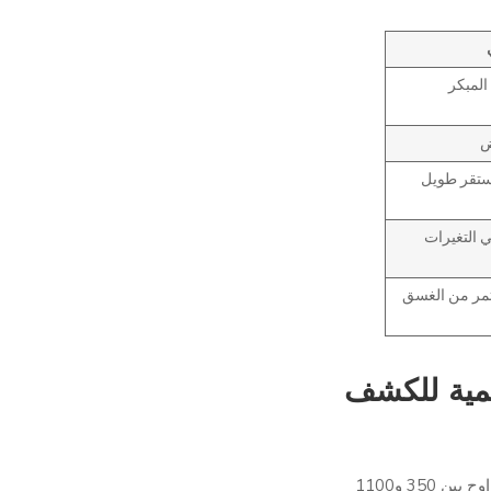
 المبكر
ض
تقر طويل
 التغيرات
مر من الغسق
أهمية للكشف
يلتقط الضوء عبر نطاق طيفي واسع يتراوح بين 350 و1100