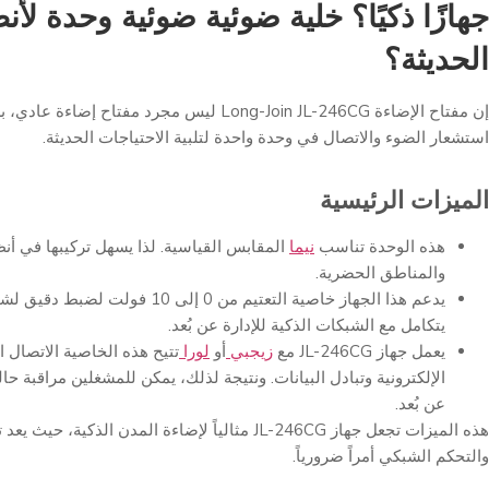
جهازًا ذكيًا؟
خلية ضوئية ضوئية
وحدة لأنظ
الحديثة؟
إن مفتاح الإضاءة Long-Join JL-246CG ليس مجرد مفتاح 
استشعار الضوء والاتصال في وحدة واحدة لتلبية الاحتياجات الحديثة.
الميزات الرئيسية
هذه الوحدة تناسب
نيما
المقابس القياسية. لذا يسهل تركيبها في أن
والمناطق الحضرية.
يدعم هذا الجهاز خاصية التعتيم من 0 إلى 10 فول
يتكامل مع الشبكات الذكية للإدارة عن بُعد.
يعمل جهاز JL-246CG مع
زيجبي
أو
لورا
تتيح هذه الخاصية الاتصال ا
الإلكترونية وتبادل البيانات. ونتيجة لذلك، يمكن للمشغلين مراقبة حا
عن بُعد.
هذه الميزات تجعل جهاز JL-246CG مثالياً لإضاءة المدن الذكية
والتحكم الشبكي أمراً ضرورياً.