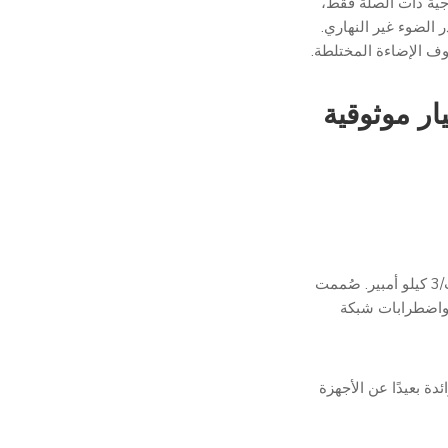
جية ذات الصلة فقط،
 الضوء غير النهاري.
وف الإضاءة المختلطة.
ار موثوقية
يشتمل جهاز JL-246CG على حماية من ارتفاع الجهد تصل إلى 6 كيلوفولت/3 كيلو أمبير. صُممت
ة واضطرابات شبكة
دة بعيدًا عن الأجهزة