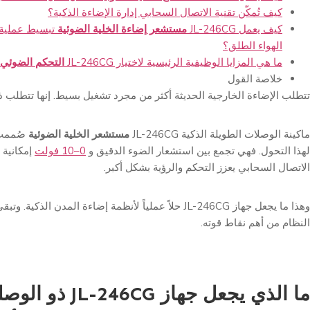
كيف تُمكّن تقنية الاتصال السحابي إدارة الإضاءة الذكية؟
كيف يعمل JL-
246CG
مستشعر إضاءة الخلية الضوئية
تبسيط عملية 
الهواء الطلق؟
ما هي المزايا الوظيفية الرئيسية لاختيار JL-
246CG
التحكم الضوئي
خلاصة القول
تتطلب الإضاءة الخارجية الحديثة أكثر من مجرد تشغيل بسيط. إنها تتطلب ذكا
ماكينة الوصلات الطويلة الذكية JL-246CG
مستشعر الخلية الضوئية
صُممت 
لهذا التحول. فهي تجمع بين استشعار الضوء الدقيق و
0–10 فولت
إمكانية ا
الاتصال السحابي يعزز التحكم والرؤية بشكل أكبر.
وهذا ما يجعل جهاز JL-246CG حلاً عملياً لأنظمة إضاءة المدن الذكي
النظام من أهم نقاط قوته.
ما الذي يجعل جهاز 6CG