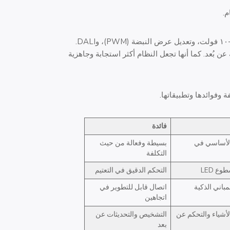
م.
تدعم بروتوكولات مثل ٠-١٠ فولت، وتعديل عرض النبضة (PWM)، وDALI.
ن بُعد. كما أنها تجعل النظام أكثر استجابة وجاهزية
وفوائدها وتطبيقاتها.
فائدة
الأساسي في
بسيطة وفعالة من حيث
التكلفة
ع LED
التحكم الدقيق في التعتيم
مباني الذكية
اتصال قابل للتطوير في
اتجاهين
لأشياء والتحكم عن
التشخيص والتحديثات عن
بعد