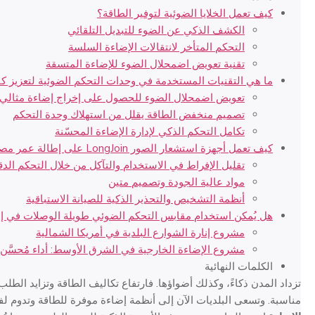
كيف تعمل الخلايا الضوئية لتوفير الطاقة؟
الكشف الذكي عن الضوء للتبديل التلقائي
التحكم المتأخر لانتقالات الإضاءة السلسة
تقنية تعويض اضمحلال الضوء للإضاءة المتسقة
ما هي التقنيات المستخدمة في وحدات التحكم الضوئية لتعزيز كف
تعويض اضمحلال الضوء للحصول على إخراج إضاءة مثالي
تصميم منخفض الطاقة يقلل من استهلاك وحدة التحكم
تكامل التحكم الذكي لإدارة الإضاءة المحسّنة
كيف تعمل أجهزة استشعار الصور LongJoin على إطالة عمر مصابيح الشوارع؟
تقليل الإفراط في الاستخدام والتآكل من خلال التحكم الد
مواد عالية الجودة وتصميم متين
أنظمة التشخيص والتحذير الذكية للصيانة الاستباقية
هل يُمكن استخدام مقابس التحكم الضوئي طويلة الوصلات في إنا
مشروع إنارة الشوارع البلدية في أمريكا الشمالية
مشروع الإضاءة الخارجية في الشرق الأوسط: أداء مُحسَّ
الكلمات النهائية
تزداد المدن ذكاءً، وكذلك أضواؤها. فارتفاع تكاليف الطاقة وتزايد الطلب 
مناسبة. وتسعى البلديات الآن إلى أنظمة إضاءة موفرة للطاقة وتدوم لفت