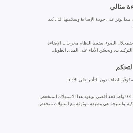
ة مثالي
ءة، مما يؤثر على جودة الإضاءة وسلامتها. لذا، يُعد
ضمحلال الضوء. يضبط النظام مخرجات الإضاءة
لتركيبات، ويحسّن الأداء على المدى الطويل.
لتحكم
ُوفّر الطاقة دون التأثير على الأداء.
يتبع طرازا JL-423C و423CM من لونغجوين هذا المبدأ، حيث يستهلكان 0.4 واط كحد أقصى. ويعود هذا الاستهلاك المنخفض
لذكية. والنتيجة هي وظيفة موثوقة مع استهلاك منخفض