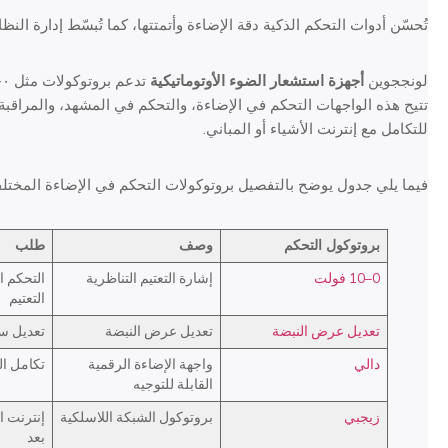
تُحسّن أدوات التحكم الذكية دقة الإضاءة وأتمتتها، كما تُبسّط إدارة النظا
لونججوين
أجهزة استشعار الضوء الأوتوماتيكية
تتيح هذه الواجهات التحكم في الإضاءة، والتحكم في المشهد، والمراقبة ع
للتكامل مع إنترنت الأشياء أو المباني.
فيما يلي جدول يوضح بالتفصيل بروتوكولات التحكم في الإضاءة المختلفة 
بروتوكول التحكم
وصف
طلب
0–10 فولت
إشارة التعتيم التناظرية
التحكم 
التعتيم
تعديل عرض النبضة
تعديل عرض النبضة
تعديل سطو
دالي
واجهة الإضاءة الرقمية
تكامل ال
القابلة للتوجيه
زيجبي
بروتوكول الشبكة اللاسلكية
إنترنت ا
بعد