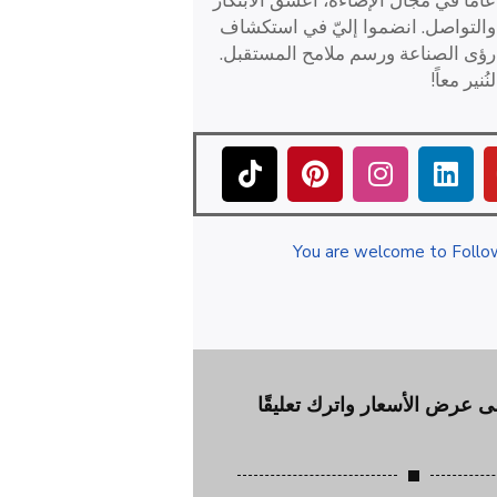
عاماً في مجال الإضاءة، أعشق الابتكار
والتواصل. انضموا إليّ في استكشاف
رؤى الصناعة ورسم ملامح المستقبل.
لنُنير معاً!
You are welcome to Foll
 عرض الأسعار واترك تعليقًا