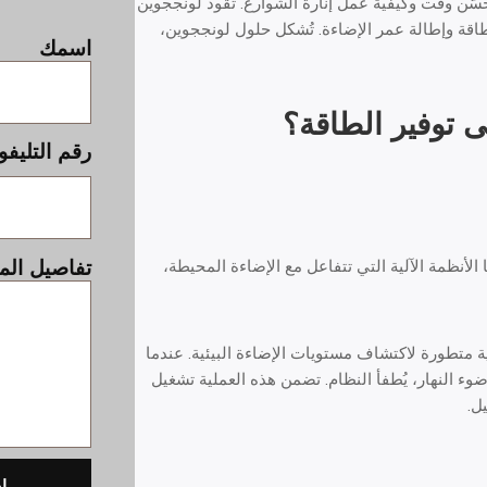
حسّن وقت وكيفية عمل إنارة الشوارع. تقود لونججوين
اقة وإطالة عمر الإضاءة. تُشكل حلول لونججوين،
اسمك
 توفير الطاقة؟
رقم التليفو
تفاصيل ال
 الأنظمة الآلية التي تتفاعل مع الإضاءة المحيطة،
تطورة لاكتشاف مستويات الإضاءة البيئية. عندما
ء النهار، يُطفأ النظام. تضمن هذه العملية تشغيل
ل.
ا