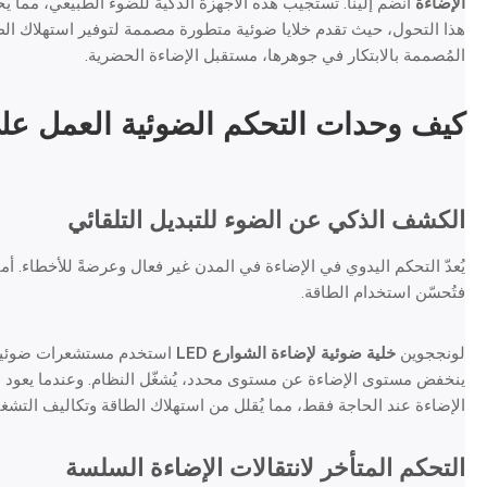
الإضاءة
انضم إلينا. تستجيب هذه الأجهزة الذكية للضوء الطبيعي، مما يُ
هذا التحول، حيث تقدم خلايا ضوئية متطورة مصممة لتوفير استهلاك الط
المُصممة بالابتكار في جوهرها، مستقبل الإضاءة الحضرية.
كيف
وحدات التحكم الضوئية
العمل على
الكشف الذكي عن الضوء للتبديل التلقائي
يُعدّ التحكم اليدوي في الإضاءة في المدن غير فعال وعرضةً للأخطاء. أما
فتُحسّن استخدام الطاقة.
لونججوين
خلية ضوئية لإضاءة الشوارع LED
استخدم مستشعرات ضوئية م
ينخفض مستوى الإضاءة عن مستوى محدد، يُشغّل النظام. وعندما يعود ضو
الإضاءة عند الحاجة فقط، مما يُقلل من استهلاك الطاقة وتكاليف التشغي
التحكم المتأخر لانتقالات الإضاءة السلسة