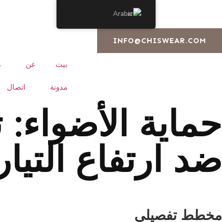
Arabic
INFO@CHISWEAR.COM
بيت
عن
م
مدونة
اتصال
ضد ارتفاع التيار
مخطط تفصيلي