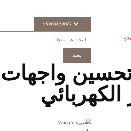
+86 15900829072
نتج
بحث
 الكهربائي