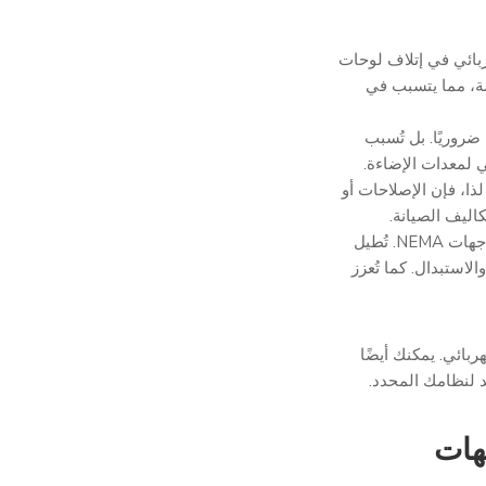
ربائي في إتلاف لوحات
اسة، مما يتسبب في
روريًا. بل تُسبب
ي لمعدات الإضاءة.
لذا، فإن الإصلاحات أو
كاليف الصيانة.
كل هذه التهديدات تجعل الحماية من زيادة التيار أمرًا بالغ الأهمية لحماية واجهات NEMA. تُطيل
الاستبدال. كما تُعزز
ربائي. يمكنك أيضًا
 لنظامك المحدد.
هات