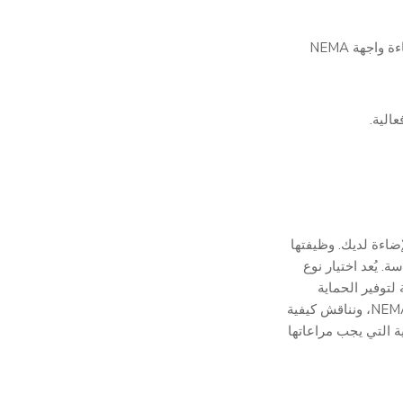
لحسن الحظ، يمكن استخدام استراتيجيات فعالة متعددة لحماية أنظمة إضاءة واجهة NEMA
الية.
س نظام الإضاءة لديك. وظيفتها
ة. يُعد اختيار نوع
لأهمية لتوفير الحماية
المثلى. سنستكشف مجموعة متنوعة من أجهزة SPD المناسبة لواجهات NEMA، ونناقش كيفية
 التي يجب مراعاتها