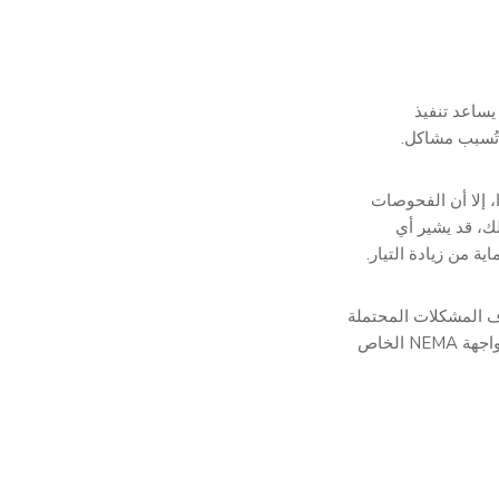
 يساعد تنفيذ
 تُسبب مشاكل.
ا تتطلب فحصًا متكررًا، إلا أن الفحوصات
ك، قد يشير أي
ة من زيادة التيار.
ف المشكلات المحتملة
في وقت مبكر والحفاظ على الحماية المثلى من زيادة التيار لنظام إضاءة واجهة NEMA الخاص