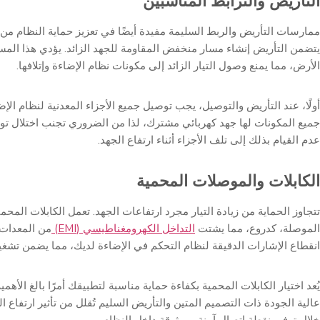
التأريض والترابط المناسبين
ممارسات التأريض والربط السليمة مفيدة أيضًا في تعزيز حماية النظام من أضر
يتضمن التأريض إنشاء مسار منخفض المقاومة للجهد الزائد. يؤدي هذا المسار
الأرض، مما يمنع وصول التيار الزائد إلى مكونات نظام الإضاءة وإتلافها.
أولًا، عند التأريض والتوصيل، يجب توصيل جميع الأجزاء المعدنية لنظام الإ
جميع المكونات لها جهد كهربائي مشترك، لذا من الضروري تجنب اختلال توا
عدم القيام بذلك إلى تلف الأجزاء أثناء ارتفاع الجهد.
الكابلات والموصلات المحمية
تتجاوز الحماية من زيادة التيار مجرد ارتفاعات الجهد. تعمل الكابلات المح
الموصلة، كدروع، مما يشتت
التداخل الكهرومغناطيسي (EMI)
من المعدات ا
انقطاع الإشارات الدقيقة لنظام التحكم في الإضاءة لديك، مما يضمن تشغيلً
يُعد اختيار الكابلات المحمية بكفاءة حماية مناسبة لتطبيقك أمرًا بالغ الأهم
عالية الجودة ذات التصميم المتين والتأريض السليم تُقلل من تأثير ارتفاع ال