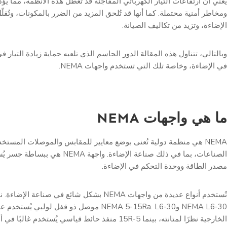
يعني أن ارتفاعات التيار الكهربائي المفاجئة قد تُعطّل هذه الأنظمة، مما ي
ومخاطر أمنية محتملة. كما أنها قد تُلحق المزيد من الضرر بالمكونات، وتُق
الإضاءة، وتزيد من تكاليف الصيانة.
وبالتالي، تتناول هذه المقالة الدور الحاسم الذي تلعبه حماية زيادة التيار 
في الإضاءة، وخاصة تلك التي تستخدم واجهات NEMA.
ما هي واجهات NEMA
NEMA هي منظمة دولية تُعنى بوضع معايير للمقابس والموصلات المست
الصناعات، بما في ذلك صناعة الإضاءة. واجهة MA
مصدر الطاقة ووحدة التحكم في الإضاءة.
تُستخدم أنواع عديدة من واجهات NEMA بشكل شائع في صناع
NEMA L6-30 وNEMA 5-15Ra. L6-30 موصل ذو قفل لولبي 
الخارجية نظرًا لمتانته، بينما 5-15R منفذ حائط قياسي يُستخدم غا