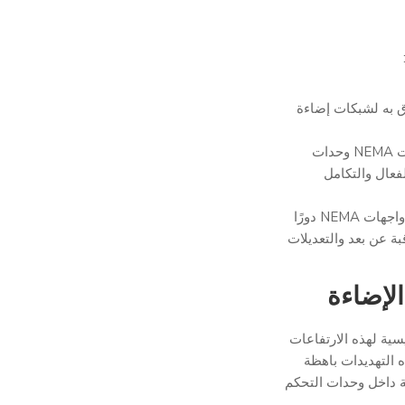
 الموثوق به لشبكات إضاءة
:في المصانع والمستودعات، تربط واجهات NEMA وحدات
فعال والتكامل
مع اعتماد المدن للتقنيات الذكية، تلعب واجهات NEMA دورًا
ة عن بعد والتعديلات
الإضاءة
سية لهذه الارتفاعات
ه التهديدات باهظة
قة داخل وحدات التحكم