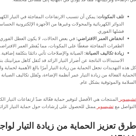
تلف المكونات:
يمكن أن تتسبب الارتفاعات المفاجئة في التيار الكه
الدوائر الكهربائية والمحولات وغيرها من الأجهزة الإلكترونية الحس
فشلها الفوري.
انخفاض العمر الافتراضي:
في بعض الحالات، لا يكون العطل الفوري ض
الطفرات المفاجئة ضغطًا على المكونات، مما يُقصّر العمر الافتراض
زيادة تكاليف الصيانة:
الصيانة والإصلاحات تأتي دائمًا بتكلفة إضافية. 
الاستبدالات الناتجة عن أضرار التيار الزائد قد تُثقل كاهل ميزانيتك بت
الحماية الفعالة من زيادة التيار عمر أنظمة الإضاءة، وتُقلل تكاليف الصيانة و
السلامة والموثوقية بشكل عام.
تشيسوير
المنتجات هي الأفضل لتوفير حماية فعّالة ضدّ ارتفاعات التيار الكه
التواصل مع
تشيسوير
ممثل للحصول على إرشادات حول حماية التيار الزائد
طرق تعزيز الحماية من زيادة التيار لواج