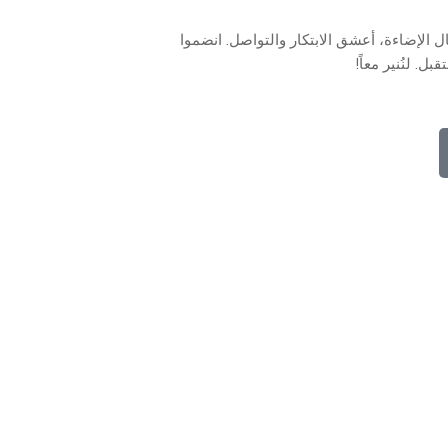
لتدوينة. بخبرة ١٥ عاماً في مجال الإضاءة، أعشق الابتكار والتواصل. انضموا
 لنُنير معاً!