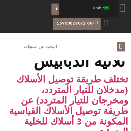
Arabic
info@chiswear.com
+86 15900829072
الوسم:
توصيلات
ثلاثية الدبابيس
تختلف طريقة توصيل الأسلاك
(مدخلان للتيار المتردد،
ومخرجان للتيار المتردد) عن
طريقة توصيل الأسلاك القياسية
المكونة من 3 أسلاك للخلية