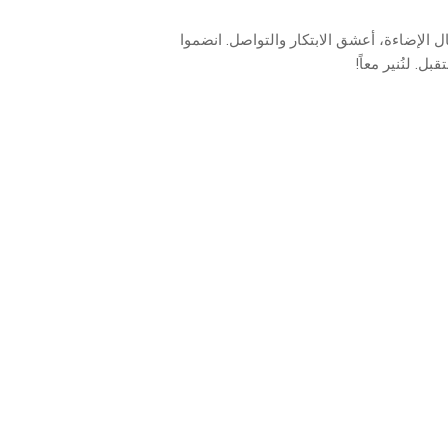
لتدوينة. بخبرة ١٥ عاماً في مجال الإضاءة، أعشق الابتكار والتواصل. انضموا
 لنُنير معاً!