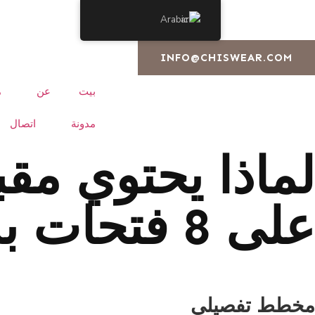
Arabic
INFO@CHISWEAR.COM
بيت
عن
م
مدونة
اتصال
على 8 فتحات بدلاً من 4؟
مخطط تفصيلي