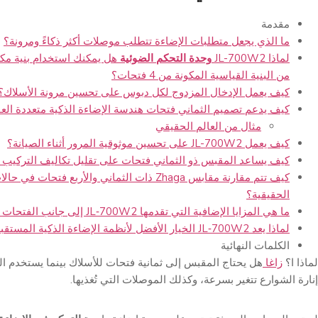
مقدمة
ما الذي يجعل متطلبات الإضاءة تتطلب موصلات أكثر ذكاءً ومرونة؟
لماذا JL-700W2
وحدة التحكم الضوئية
من البنية القياسية المكونة من 4 فتحات؟
كيف يعمل الإدخال المزدوج لكل دبوس على تحسين مرونة الأسلاك؟
كيف يدعم تصميم الثماني فتحات هندسة الإضاءة الذكية متعددة الع
مثال من العالم الحقيقي
كيف يعمل JL-700W2 على تحسين موثوقية المرور أثناء الصيانة؟
كيف يساعد المقبس ذو الثماني فتحات على تقليل تكاليف التركيب و
كيف تتم مقارنة مقابس Zhaga ذات الثماني والأربع فتحات 
الحقيقية؟
ما هي المزايا الإضافية التي تقدمها JL‑700W2 إلى جانب الفتحات الإضافية؟
لماذا يعد JL‑700W2 الخيار الأفضل لأنظمة الإضاءة الذكية المستقبلية؟
الكلمات النهائية
لماذا ا؟
زاغا
هل يحتاج المقبس إلى ثمانية فتحات للأسلاك بينما يستخدم ال
إنارة الشوارع تتغير بسرعة، وكذلك الموصلات التي تُغذيها.