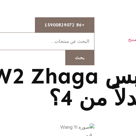
+86 15900829072
نتج
بحث
لماذا يحتوي مقبس a