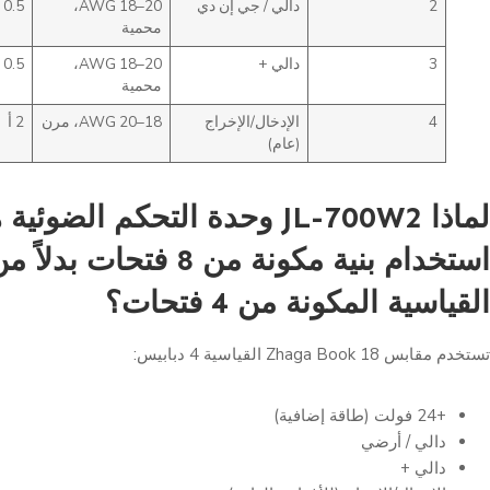
2
دالي / جي إن دي
20–18 AWG،
0.5 أمبير
محمية
3
دالي +
20–18 AWG،
0.5 أمبير
محمية
4
الإدخال/الإخراج
18–20 AWG، مرن
2 أ
(عام)
لماذا JL-700W2
وحدة التحكم الضوئية
ه
استخدام بنية مكونة من 8 فتحات ب
القياسية المكونة من 4 فتحات؟
تستخدم مقابس Zhaga Book 18 القياسية 4 دبابيس:
+24 فولت (طاقة إضافية)
دالي / أرضي
دالي +