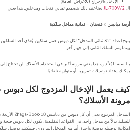
الإدخال/الإخراج (للأغراض العامة)
ال
JL-700W2
يضاعف ذلك بتصميم ثماني فتحات ومدخلين. هذا يعني:
أربعة دبابيس × فتحتان = ثمانية مداخل سلكية
يتيح إعداد "S2 ثنائي المدخل" لكل دبوس حمل سلكين. يُغذي أحد السل
بينما يمر السلك الثاني إلى جهاز آخر.
بالنسبة للمُثبِّتين، هذا يعني مرونة أكبر في استخدام الأسلاك. لن تحتاج إل
يمكنك إعداد توصيلات تمريرية أو متوازية تلقائيًا.
كيف يعمل الإدخال المزدوج لكل دبوس 
مرونة الأسلاك؟
المدخل المزدوج يعني أن ك
للسلك بدلاً من مدخل واحد. في القواعد التقليدية، يكون لكل دبوس فتحة و
إمكانية توصيله بوصلة واحدة. أما مع المدخل المزدوج، فيمكنك توصيل سلك