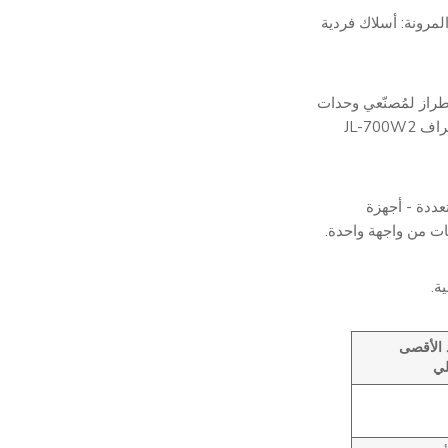
لأربع فتحات الموجودة في الكتاب 18 تحد من المرونة: أسلاك فردية
 هذا الطراز لمُصنّعي وحدات
الإنارة تصميم أكثر من مجرد خلية ضوئية. فيما يلي جدول يُوضّح وظائف أطراف JL-700W2
عددة - أجهزة
نات من واجهة واحدة.
ة.
 الأقصى
لي