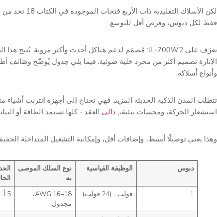
لكن الأسلاك التقليدية ذات ا
فقط لكل دبوس، وفرص أقل للتوسع.
تعرّف على JL-700W2: مُصمّم لدعم هياكل أحدث وأكثر مرونة. يُتيح
وأنواع أسلاكه.
تتطلب المدن الذكية الحديثة المزيد. فهي تحتاج إلى أجهزة إنترنت أشياء مت
استشعار الحركة، ومجسات بيئية،,
دالي
العقد - كلها تستمد الطاقة أو البيا
وهذا يعني توصيلًا أبسط، وإضافات أقل، وإمكانية التشغيل المتداخلة الحقيقي
دبوس
الوظيفة القياسية
نوع السلك الموصى
الحد
به
الحا
1
فولت+ (24 فولت)
18–16 AWG،
5 أ
مجدول