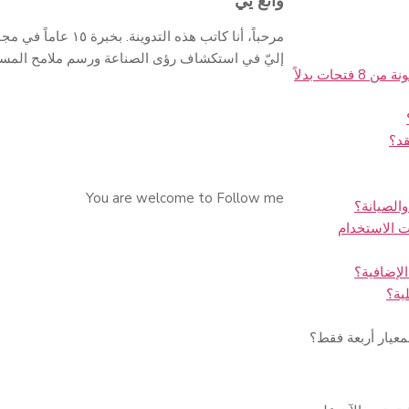
وانغ يي
مرحباً، أنا كاتب هذه ا
إليّ في استكشاف رؤى الصناعة ورسم ملامح المستقبل.
هل يمكنك استخدام بنية مكونة من 8 فتحات بدلاً
قد؟
You are welcome to Follow me
الصيانة؟
في حالات الاستخدام
معيار أربعة فقط؟