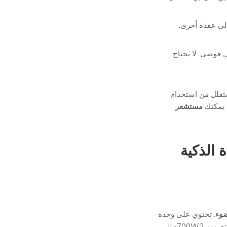
 إلى عقدة أخرى.
 فوضى. لا يحتاج
. ستقلل من استخدام
- يمكنك
مستشعر
 الذكية
ضوء
. تحتوي على وحدة
تحكم رئيسية وجهاز مساعد - مثل مستشعر حركة، أو رادار، أو مسبار بيئي. تصميم JL-700W2