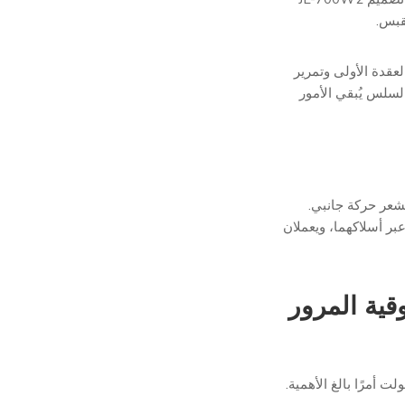
قبس.
خل، واحد خارج"، يمكنك تغذية الطاقة أو DALI إلى العقدة الأولى وتمرير
السلس يُبقي الأمور
عر حركة جانبي.
 بواجهة Zhaga نفسها، ويمرّان عبر أسلاكهما، ويعملان
ن موثوقية المرور
ت إنارة المدن، يُعدّ الحفاظ على سلامة حلقة DALI أو سكة 24 فولت أمرًا بالغ الأهمية.