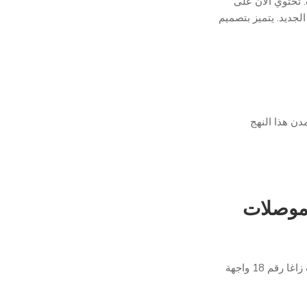
. تحتوي الآن على
JL-7 خصيصًا لهذا الواقع الجديد. يتميز بتصميم
دن هذا النهج
 موصلات
تتحول الإضاءة الخارجية الذكية إلى نظام بيئي معياري ومتصل. يُعرّف كتاب زاغا رقم 18 واجهة