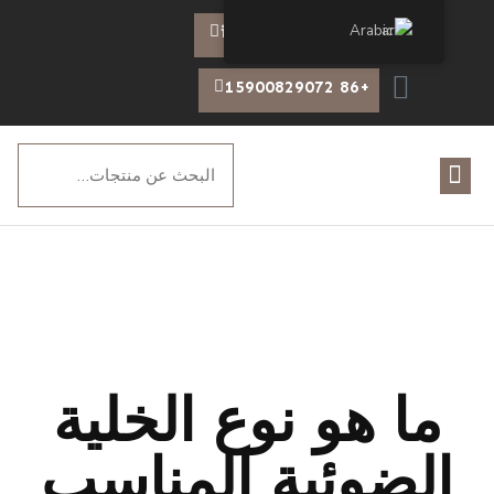
Arabic
info@chiswear.com
+86 15900829072
ما هو نوع الخلية
الضوئية المناسب