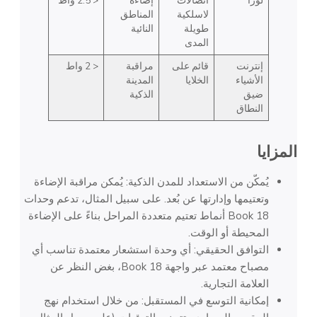
لورا
اتصالات
إضاءة
< 2.5 واط
لاسلكية
المناطق
طويلة
النائية
المدى
إنترنت
قائم على
مراقبة
< 2 واط
الأشياء
الخلايا
المدينة
ضيق
الذكية
النطاق
المزايا
يُمكّن من الاستعداد للمدن الذكية: يُمكن مراقبة الإضاءة
وتعتيمها وإدارتها عن بُعد. على سبيل المثال، تدعم وحدات
Book 18 أنماط تعتيم متعددة المراحل بناءً على الإضاءة
المحيطة أو الوقت.
التوافق الحقيقي: أي وحدة استشعار معتمدة تناسب أي
مصباح معتمد عبر واجهة Book 18، بغض النظر عن
العلامة التجارية.
إمكانية التوسع في المستقبل: من خلال استخدام نهج