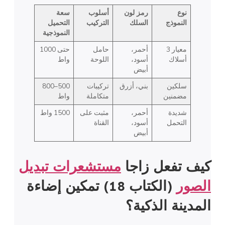
نوع
رمز لون
أسلوب
سعة
النموذج
السلك
التركيب
التحميل
النموذجية
معيار 3
أحمر،
حامل
حتى 1000
أسلاك
أسود،
اللوحة
واط
أبيض
سلكين
بني، أزرق
تركيبات
500–800
مضمنين
متكاملة
واط
شديدة
أحمر،
مثبت على
1500 واط
التحمل
أسود،
القناة
أبيض
كيف تفعل زاجا
مستشعرات تبديل
الصور
(الكتاب 18) تمكين إضاءة
المدينة الذكية؟