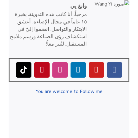
وانغ يي
مرحباً، أنا كاتب هذه التدوينة. بخبرة
١٥ عاماً في مجال الإضاءة، أعشق
الابتكار والتواصل. انضموا إليّ في
استكشاف رؤى الصناعة ورسم ملامح
المستقبل. لنُنير معاً!
You are welcome to Follow me