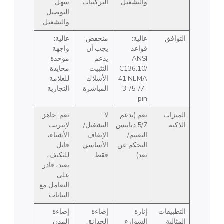
والتشغيل
التركيبات
سهل
التوصيل
والتشغيل
التوافق
عالية:
منخفض:
عالية:
قواعد
يجب أن
واجهة
ANSI
يدعم
موحدة
C136.10/
التثبيت
محايدة
41 NEMA
الأسلاك
للعلامة
3-/5-/7-
المباشرة
التجارية
pin
الميزات
نعم (يدعم
لا:
نعم: جاهز
الذكية
5/7 دبابيس
التشغيل/
لإنترنت
التعتيم/
الإيقاف
الأشياء،
التحكم عن
الأساسي
قابل
بعد)
فقط
للتكيف،
بعيد، قادر
على
التعامل مع
البيانات
التطبيقات
إنارة
إضاءة
إضاءة
المثالية
الشوارع
الحدائق
المدن