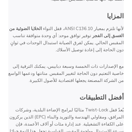
المزايا
لأنها تلتزم بمعيار ANSI C136.10، قفل التواء
الخلايا الضوئية من
الغسق إلى الفجر
توفير توافق موحد: أي وحدة متوافقة تناسب
المقبس الحالي. يمكن لفرق الصيانة استبدال الوحدات في ثوانٍ
دون الحاجة إلى إعادة توصيل الأسلاك.
مع الإصدارات ذات الخمسة وسبعة دبابيس، يمكنك الترقية إلى
خاصية التعتيم دون الحاجة لتغيير المقبس. متانتها ودعمها الواسع
من الشركة المصنعة يجعلها اقتصادية للأصول الكبيرة.
أفضل التطبيقات
يُعدّ قفل Twist-Lock مثاليًا لبرامج الإضاءة البلدية، وشركات
المرافق، ومقاولي الهندسة والتوريد والبناء (EPC) الذين يركزون
على الكفاءة التشغيلية. عند إدارة مئات أو آلاف الأعمدة، فإن
سرعة الاستبدال وواجهة المقبس القياسية تجعل هذا النوع خيارًا