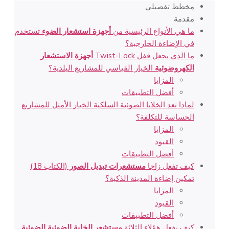
مخطط تفصيلي
مقدمة
ما هي الأنواع الرئيسية من
أجهزة استشعار الضوء
تستخدم
في الإضاءة الخارجية؟
ما الذي يجعل قفل Twist-Lock
أجهزة الاستشعار
الكهروضوئية
الخيار القياسي للمشاريع البلدية؟
المزايا
أفضل التطبيقات
لماذا تعد الخلايا الضوئية السلكية الخيار الأمثل للمشاريع
الحساسة للتكلفة؟
المزايا
القيود
أفضل التطبيقات
كيف تفعل زاجا
مستشعرات تبديل الصور
(الكتاب 18)
تمكين إضاءة المدينة الذكية؟
المزايا
القيود
أفضل التطبيقات
كيف يفعل هؤلاء الثلاثة
مستشعر الخلية الضوئية الضوئية