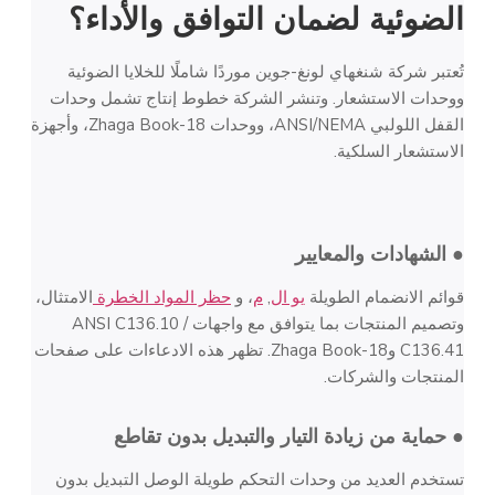
الضوئية
لضمان التوافق والأداء؟
تُعتبر شركة شنغهاي لونغ-جوين موردًا شاملًا للخلايا الضوئية
ووحدات الاستشعار. وتنشر الشركة خطوط إنتاج تشمل وحدات
القفل اللولبي ANSI/NEMA، ووحدات Zhaga Book-18، وأجهزة
الاستشعار السلكية.
● الشهادات والمعايير
قوائم الانضمام الطويلة
يو ال
,
م
، و
حظر المواد الخطرة
الامتثال،
وتصميم المنتجات بما يتوافق مع واجهات ANSI C136.10 /
C136.41 وZhaga Book-18. تظهر هذه الادعاءات على صفحات
المنتجات والشركات.
● حماية من زيادة التيار والتبديل بدون تقاطع
تستخدم العديد من وحدات التحكم طويلة الوصل التبديل بدون