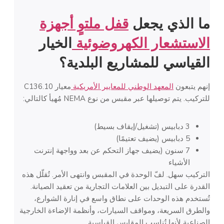
ما الذي يجعل
قفل ملتوٍ
أجهزة
الاستشعار الكهروضوئية
الخيار
القياسي للمشاريع البلدية؟
إنهم يتبعون
المعهد الوطني للمعايير الأمريكية
معيار C136.10
للتركيب. يتم توصيلها عبر مقبس من نوع NEMA مُهيأ كالتالي:
3 دبابيس (تشغيل/إيقاف بسيط)
5 دبابيس (يضيف تعتيمًا)
7 سنون (يضيف جهاز التحكم عن بعد وواجهة إنترنت
الأشياء
التركيب سهل. لفّ الوحدة في المقبس وانتهى الأمر. تُقلّل هذه
القدرة على التبديل بين العلامات التجارية من تعقيد الصيانة.
تُستخدم هذه الوحدات على نطاق واسع في إنارة الشوارع،
والطرق السريعة، ومواقف السيارات، وأنظمة الإضاءة الخارجية
الصناعية لأنها تُناسب المقابس القياسية.