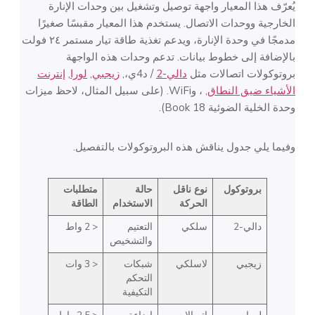
يُعرّف هذا المعيار واجهة توصيل وتشغيل بين وحدات الإنارة
الخارجية ووحدات الاتصال. يستخدم هذا المعيار مقبسًا صغيرًا
مدمجًا في وحدة الإنارة، ويدعم تغذية طاقة تيار مستمر ٢٤ فولت
بالإضافة إلى خطوط بيانات. تدعم وحدات هذه الواجهة
بروتوكولات اتصالات مثل
دالي-2
/ د4ي،,
زيجبي
,
لورا
,
إنترنت
الأشياء ضيق النطاق
, ، وWiFi. (على سبيل المثال، لاحظ ميزات
وحدة الخلية الضوئية Book 18).
وفيما يلي جدول يناقش هذه البروتوكولات بالتفصيل.
بروتوكول
نوع ناقل
حالة
متطلبات
الحركة
الاستخدام
الطاقة
دالي-2
سلكي
التعتيم
< 2 واط
والتشخيص
زيجبي
لاسلكي
شبكات
< 3 وات
التحكم
التكيفية