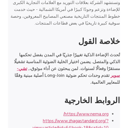
وتستشهد الشركة بعلاقات التوريد مع العلامات التجارية الكبرى
للإضاءة وتزعم وجودًا كبيرًا في أمريكا الشمالية - حيث خدمت
خطوط المنتجات التاريخية مصنعي المصابيح المعروفين، وحصة
سوقية كبيرة تاريخيًا في بعض قطاعات المنتجات.
خلاصة القول
تُحدث الإضاءة الذكية تغييرًا جذريًا في المدن بفضل تحكمها
الذكي والمتصل. يضمن اختيار الخلية الضوئية المناسبة تشغيلًا
مستقرًا وفعالًا لسنوات. لمن يبحثون عن أداء موثوق،,
تشي-
سوير
تقدم وحدات تحكم ضوئية Long-Join أصلية مبنية وفقًا
للمعايير العالمية.
الروابط الخارجية
https://www.nema.org/
https://www.zhagastandard.org/?
view=article&id=64:book-18&catid=10