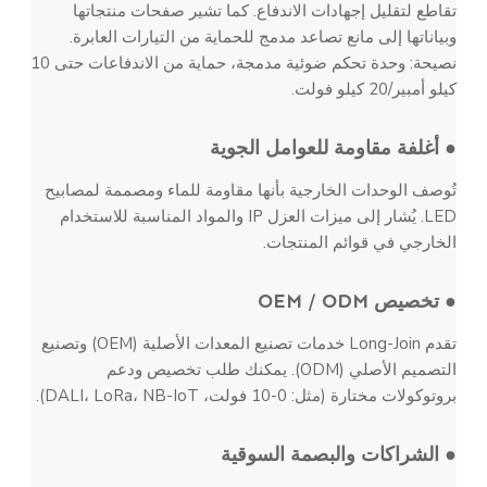
تقاطع لتقليل إجهادات الاندفاع. كما تشير صفحات منتجاتها
وبياناتها إلى مانع تصاعد مدمج للحماية من التيارات العابرة.
نصيحة: وحدة تحكم ضوئية مدمجة، حماية من الاندفاعات حتى 10
كيلو أمبير/20 كيلو فولت.
● أغلفة مقاومة للعوامل الجوية
تُوصف الوحدات الخارجية بأنها مقاومة للماء ومصممة لمصابيح
LED. يُشار إلى ميزات العزل IP والمواد المناسبة للاستخدام
الخارجي في قوائم المنتجات.
● تخصيص OEM / ODM
تقدم Long-Join خدمات تصنيع المعدات الأصلية (OEM) وتصنيع
التصميم الأصلي (ODM). يمكنك طلب تخصيص ودعم
بروتوكولات مختارة (مثل: 0-10 فولت، DALI، LoRa، NB-IoT).
● الشراكات والبصمة السوقية