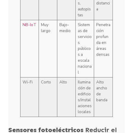
s,
distanci
autopis
a
tas
NB-IoT
Muy
Bajo-
Sistem
Penetra
largo
medio
as de
ción
servicio
profun
s
da en
público
áreas
s a
densas
escala
naciona
l
Wi-Fi
Corto
Alto
Ilumina
Alto
ción de
ancho
edificio
de
s/instal
banda
aciones
locales
Sensores fotoeléctricos
Reducir el