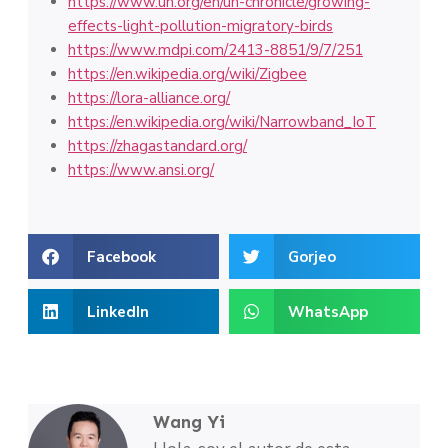
https://www.un.org/en/un-chronicle/growing-
effects-light-pollution-migratory-birds
https://www.mdpi.com/2413-8851/9/7/251
https://en.wikipedia.org/wiki/Zigbee
https://lora-alliance.org/
https://en.wikipedia.org/wiki/Narrowband_IoT
https://zhagastandard.org/
https://www.ansi.org/
Facebook
Gorjeo
LinkedIn
WhatsApp
Wang Yi