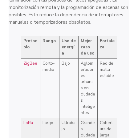
monitorización remota y la programación de escenas son
posibles. Esto reduce la dependencia de interruptores
manuales o temporizadores obsoletos.
Protoc
Rango
Uso de
Mejor
Fortale
olo
energí
caso
za
a
de uso
ZigBee
Corto-
Bajo
Aglom
Red de
medio
eracion
malla
es
estable
urbana
s en
ciudade
s
intelige
ntes
LoRa
Largo
Ultraba
Grande
Cobert
jo
s
ura de
ciudade
larga