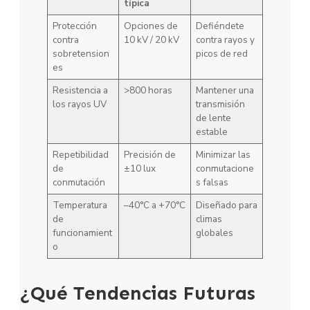
típica
Protección
Opciones de
Defiéndete
contra
10 kV / 20 kV
contra rayos y
sobretension
picos de red
es
Resistencia a
>800 horas
Mantener una
los rayos UV
transmisión
de lente
estable
Repetibilidad
Precisión de
Minimizar las
de
±10 lux
conmutacione
conmutación
s falsas
Temperatura
–40°C a +70°C
Diseñado para
de
climas
funcionamient
globales
o
¿Qué Tendencias Futuras