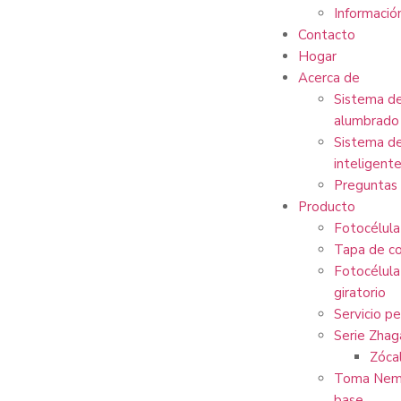
Informació
Contacto
Hogar
Acerca de
Sistema de
alumbrado 
Sistema de
inteligente
Preguntas 
Producto
Fotocélula
Tapa de co
Fotocélula
giratorio
Servicio p
Serie Zhag
Zóca
Toma Nema
base