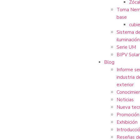
Zóca
Toma Nema
base
cubi
Sistema de
iluminación
Serie UM
BIPV Solar
Blog
Informe se
industria d
exterior
Conocimie
Noticias
Nueva tec
Promoción
Exhibición
Introducci
Reseñas de