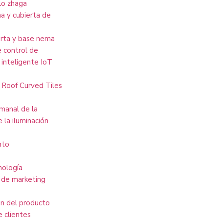
lo zhaga
 y cubierta de
erta y base nema
 control de
 inteligente IoT
 Roof Curved Tiles
manal de la
e la iluminación
nto
nología
 de marketing
ón del producto
 clientes