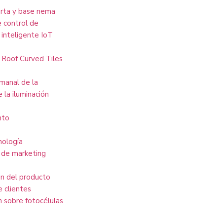
erta y base nema
 control de
 inteligente IoT
 Roof Curved Tiles
manal de la
e la iluminación
nto
nología
 de marketing
ón del producto
 clientes
n sobre fotocélulas