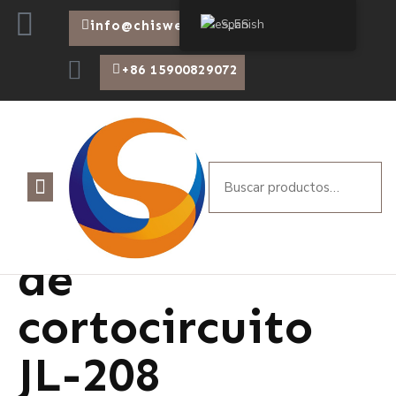
Spanish
info@chiswear.com
+86 15900829072
Etiqueta:
Tapa
de
cortocircuito
JL-208