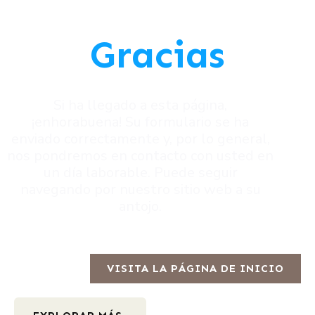
Gracias
Si ha llegado a esta página,
¡enhorabuena! Su formulario se ha
enviado correctamente y, por lo general,
nos pondremos en contacto con usted en
un día laborable. Puede seguir
navegando por nuestro sitio web a su
antojo.
VISITA LA PÁGINA DE INICIO