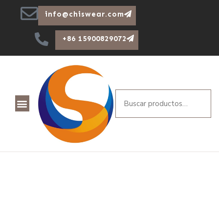
info@chiswear.com
+86 15900829072