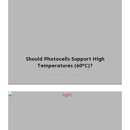
Should Photocells Support High
Temperatures (60°C)?
chi-swear.com
5 agosto 2026