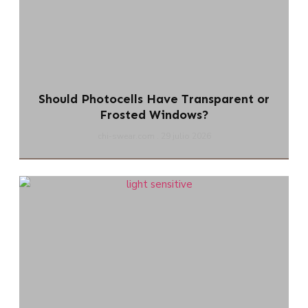
Should Photocells Have Transparent or
Frosted Windows?
chi-swear.com
29 julio 2026