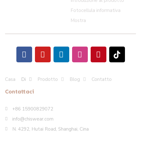
Introduzione al prodotto
Fotocellula informativa
Mostra
Casa
Di
Prodotto
Blog
Contatto
Contattaci
+86 15900829072
info@chiswear.com
N. 4292, Hutai Road, Shanghai, Cina