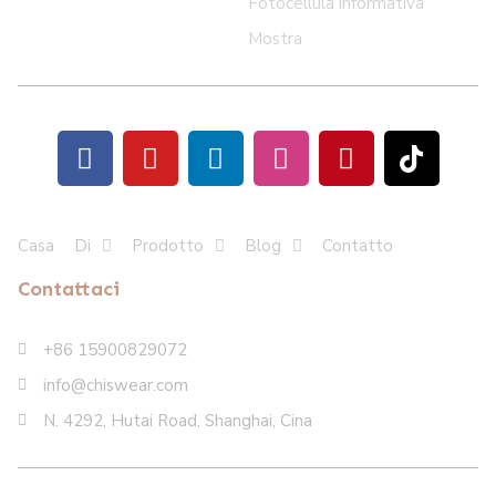
Fotocellula informativa
Mostra
Casa
Di
Prodotto
Blog
Contatto
Contattaci
+86 15900829072
info@chiswear.com
N. 4292, Hutai Road, Shanghai, Cina