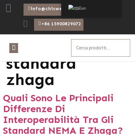
Italian
info@chiswear.com
+86 15900829072
Etichetta:
standard
zhaga
Quali Sono Le Principali
Differenze Di
Interoperabilità Tra Gli
Standard NEMA E Zhaga?