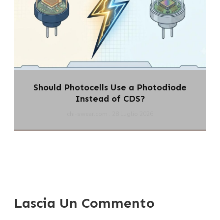
Should Photocells Use a Photodiode
Instead of CDS?
chi-swear.com
28 Luglio 2026
Lascia Un Commento