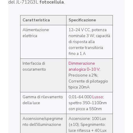
del JL-712G3L
fotocellula
.
Caratteristica
Specificazione
Alimentazione
12–24 V CC, potenza
elettrica
nominale 3 W; capacità
di risposta alla
corrente transitoria
fino a 1 A
Interfaccia di
Dimmerazione
oscuramento
analogica 0–10 V
;
Precisione ±2%;
Corrente di pilotaggio
tipica 20mA
Gamma di rilevamento
0,01–64.000
Lusso
;
della luce
spettro 350–1100nm
con picco a 550nm
Accensione/spegnime
Accensione: 100 Lux
nto dell'illuminazione
(±10); Spegnimento:
luce riflessa + 40 Lux