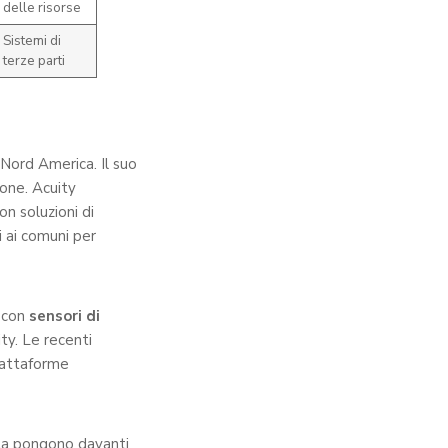
delle risorse
Sistemi di
terze parti
 Nord America. Il suo
ione. Acuity
on soluzioni di
i ai comuni per
D con
sensori di
ity. Le recenti
piattaforme
y la pongono davanti