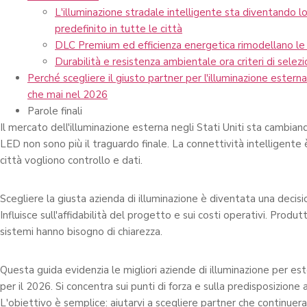
L'illuminazione stradale intelligente sta diventando l
predefinito in tutte le città
DLC Premium ed efficienza energetica rimodellano le d
Durabilità e resistenza ambientale ora criteri di selezio
Perché scegliere il giusto partner per l'illuminazione estern
che mai nel 2026
Parole finali
Il mercato dell'illuminazione esterna negli Stati Uniti sta cambia
LED non sono più il traguardo finale. La connettività intelligente 
città vogliono controllo e dati.
Scegliere la giusta azienda di illuminazione è diventata una decisi
Influisce sull'affidabilità del progetto e sui costi operativi. Produtt
sistemi hanno bisogno di chiarezza.
Questa guida evidenzia le migliori aziende di illuminazione per este
per il 2026. Si concentra sui punti di forza e sulla predisposizione a
L'obiettivo è semplice: aiutarvi a scegliere partner che continuer