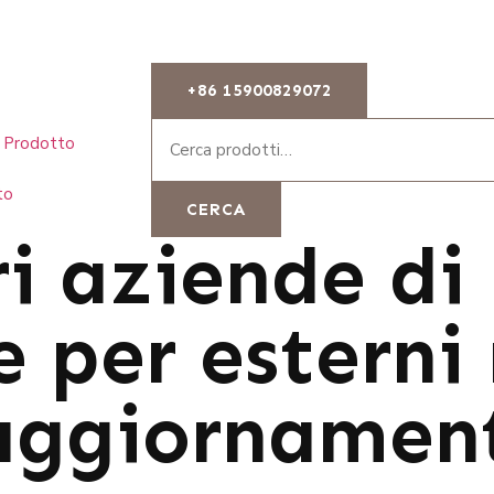
+86 15900829072
Prodotto
to
CERCA
ri aziende di
 per esterni 
(aggiornamen