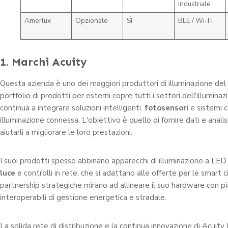
industriale
Amerlux
Opzionale
SÌ
BLE / Wi-Fi
1. Marchi Acuity
Questa azienda è uno dei maggiori produttori di illuminazione del
portfolio di prodotti per esterni copre tutti i settori dell'illuminaz
continua a integrare soluzioni intelligenti.
fotosensori
e sistemi c
illuminazione connessa. L'obiettivo è quello di fornire dati e analis
aiutarli a migliorare le loro prestazioni.
I suoi prodotti spesso abbinano apparecchi di illuminazione a LE
luce
e controlli in rete, che si adattano alle offerte per le smart c
partnership strategiche mirano ad allineare il suo hardware con 
interoperabili di gestione energetica e stradale.
La solida rete di distribuzione e la continua innovazione di Acuit