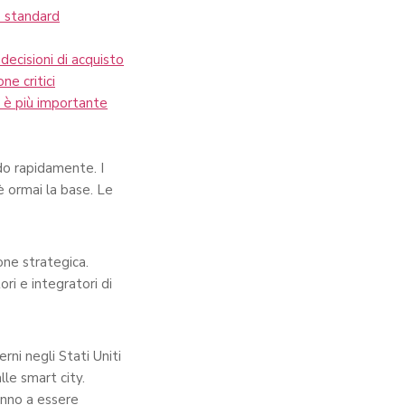
o standard
ecisioni di acquisto
ne critici
a è più importante
ndo rapidamente. I
è ormai la base. Le
one strategica.
ori e integratori di
rni negli Stati Uniti
lle smart city.
anno a essere