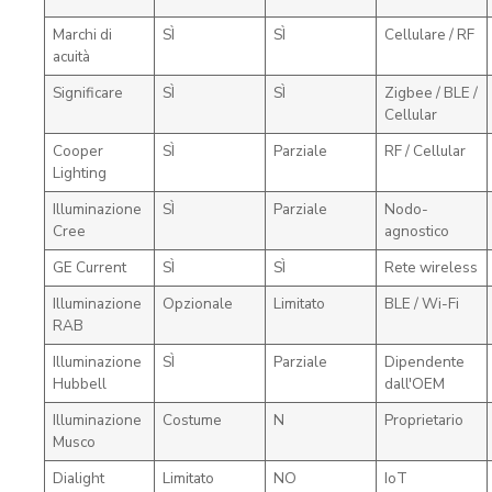
Marchi di
SÌ
SÌ
Cellulare / RF
acuità
Significare
SÌ
SÌ
Zigbee / BLE /
Cellular
Cooper
SÌ
Parziale
RF / Cellular
Lighting
Illuminazione
SÌ
Parziale
Nodo-
Cree
agnostico
GE Current
SÌ
SÌ
Rete wireless
Illuminazione
Opzionale
Limitato
BLE / Wi-Fi
RAB
Illuminazione
SÌ
Parziale
Dipendente
Hubbell
dall'OEM
Illuminazione
Costume
N
Proprietario
Musco
Dialight
Limitato
NO
IoT