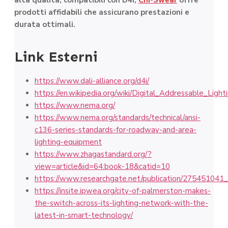
alta qualità, compatibili con D4i,
Chi-Swear
offre
prodotti affidabili che assicurano prestazioni e
durata ottimali.
Link Esterni
https://www.dali-alliance.org/d4i/
https://en.wikipedia.org/wiki/Digital_Addressable_Light
https://www.nema.org/
https://www.nema.org/standards/technical/ansi-
c136-series-standards-for-roadway-and-area-
lighting-equipment
https://www.zhagastandard.org/?
view=article&id=64:book-18&catid=10
https://www.researchgate.net/publication/275451041_E
https://insite.ipwea.org/city-of-palmerston-makes-
the-switch-across-its-lighting-network-with-the-
latest-in-smart-technology/