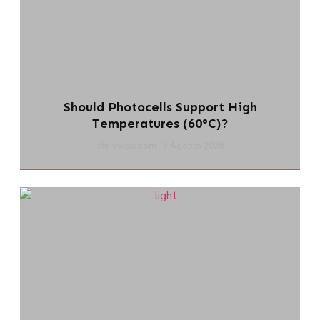
Should Photocells Support High
Temperatures (60°C)?
chi-swear.com
5 Agosto 2026