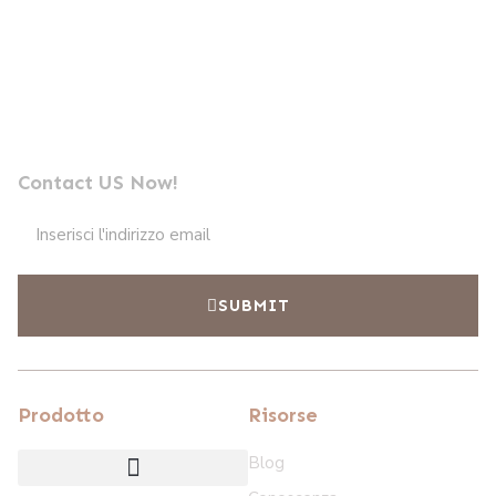
Inviaci un messaggio
Leader nella produzione di fotocellule professionali
Contact US Now!
SUBMIT
Prodotto
Risorse
Blog