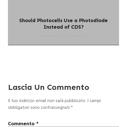
Should Photocells Use a Photodiode
Instead of CDS?
chi-swear.com
28 Luglio 2026
Lascia Un Commento
Il tuo indirizzo email non sarà pubblicato.
I campi
obbligatori sono contrassegnati
*
Commento
*