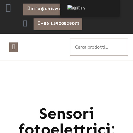
Italian
info@chiswear.com
+86 15900829072
Sensori
fotoelettrici: