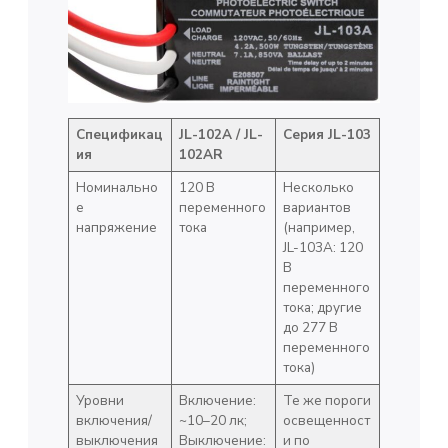
Спецификац
JL-102A / JL-
Серия JL-103
ия
102AR
Номинально
120 В
Несколько
е
переменного
вариантов
напряжение
тока
(например,
JL-103A: 120
В
переменного
тока; другие
до 277 В
переменного
тока)
Уровни
Включение:
Те же пороги
включения/
~10–20 лк;
освещенност
выключения
Выключение:
и по