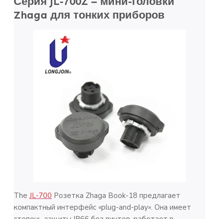
Серия JL-700Z – мини-головки
Zhaga для тонких приборов
The
JL-700
Розетка Zhaga Book-18 предлагает
компактный интерфейс «plug-and-play». Она имеет
степень защиты IP66 без винтов, работает в