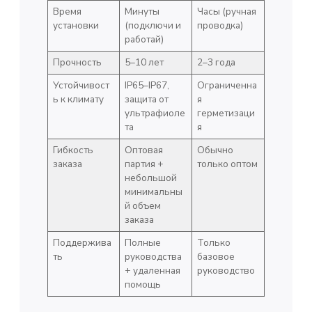
Время
Минуты
Часы (ручная
установки
(подключи и
проводка)
работай)
Прочность
5–10 лет
2–3 года
Устойчивост
IP65–IP67,
Ограниченна
ь к климату
защита от
я
ультрафиоле
герметизаци
та
я
Гибкость
Оптовая
Обычно
заказа
партия +
только оптом
небольшой
минимальны
й объем
заказа
Поддержива
Полные
Только
ть
руководства
базовое
+ удаленная
руководство
помощь