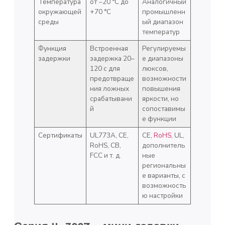
Температура
от −20 °С до
Аналогичный
окружающей
+70 °С
промышленн
среды
ый диапазон
температур
Функция
Встроенная
Регулируемы
задержки
задержка 20–
е диапазоны
120 с для
люксов,
предотвраще
возможности
ния ложных
повышения
срабатывани
яркости, но
й
сопоставимы
е функции
Сертификаты
UL773A, CE,
CE,
RoHS
, UL,
RoHS, CB,
дополнитель
FCC и т. д.
ные
региональны
е варианты, с
возможность
ю настройки