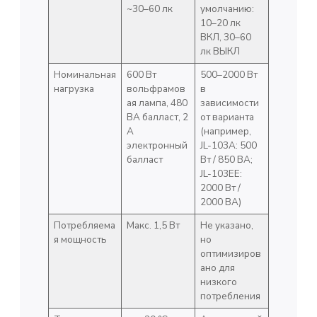
~30–60 лк
умолчанию:
10–20 лк
ВКЛ, 30–60
лк ВЫКЛ
Номинальная
600 Вт
500–2000 Вт
нагрузка
вольфрамов
в
ая лампа, 480
зависимости
ВА балласт, 2
от варианта
А
(например,
электронный
JL-103A: 500
балласт
Вт / 850 ВА;
JL-103EE:
2000 Вт /
2000 ВА)
Потребляема
Макс. 1,5 Вт
Не указано,
я мощность
но
оптимизиров
ано для
низкого
потребления