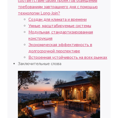
соответствие своих проектов освещения
требованиям завтрашнего дня с помощью
технологии Long-Join?
Создан для климата и времени
Умные, масштабируемые системы
Модульная, стандартизированная
конструкция
Экономическая эффективность в
долгосрочной перспективе
Встроенная устойчивость на всех рынках
Заключительные слова