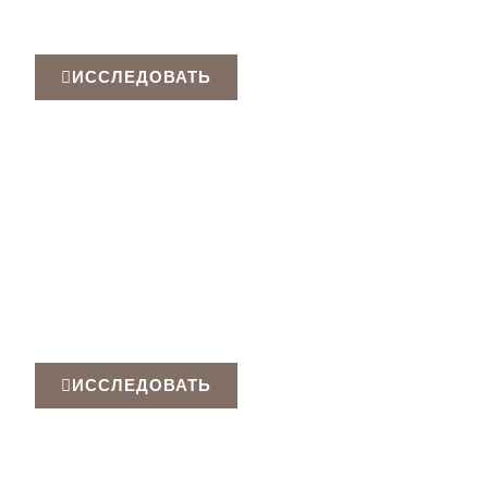
крышкам высотой 56/76/98 мм.
ИССЛЕДОВАТЬ
Умный Световой Фотоэлемент
Двухслойный корпус, с лотом, Bluetooth, D4i
ИССЛЕДОВАТЬ