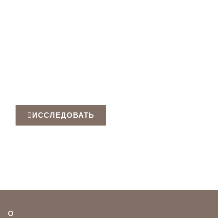
Датчик Жага
Аксессуары для разъемов серии Zhaga Book18
Standard Series, предлагаемые в виде
многофункциональных контроллеров
ИССЛЕДОВАТЬ
О