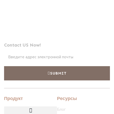
Отправьте нам сообщение
Лидер по производству профессиональных
фотоэлементов
Contact US Now!
SUBMIT
Продукт
Ресурсы
Блог