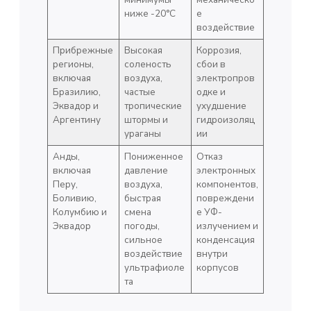
ниже -20°C
е
воздействие
Прибрежные
Высокая
Коррозия,
регионы,
соленость
сбои в
включая
воздуха,
электропров
Бразилию,
частые
одке и
Эквадор и
тропические
ухудшение
Аргентину
штормы и
гидроизоляц
ураганы
ии
Анды,
Пониженное
Отказ
включая
давление
электронных
Перу,
воздуха,
компонентов,
Боливию,
быстрая
повреждени
Колумбию и
смена
е УФ-
Эквадор
погоды,
излучением и
сильное
конденсация
воздействие
внутри
ультрафиоле
корпусов
та