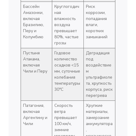
Бассейн
Круглогодич
Риск
Амазонки,
ная
коррозии,
включая
влажность
попадания
Бразилию,
воздуха
влаги,
Перу и
превышает
коротких
Колумбию
80%, частые
замыканий
грозы
Пустыня
Годовое
Деградация
Атакама,
количество
под
включая
осадков <15
воздействие
Чили и Перу
мм, суточные
м
колебания
ультрафиоле
температуры
та, хрупкость
30°C
корпуса, риск
перегрева
Патагония,
Скорость
Хрупкие
включая
ветра
материалы,
Аргентину и
превышает
замерзание
Чили
100 км/ч,
аккумулятора
зимние
,
минимумы
механическо