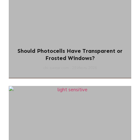
Should Photocells Have Transparent or
Frosted Windows?
chi-swear.com
29 Июль 2026