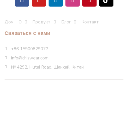
Дом
О
Продукт
Блог
Контакт
Связаться с нами
+86 15900829072
info@chiswear.com
№ 4292, Hutai Road, Шанхай, Китай