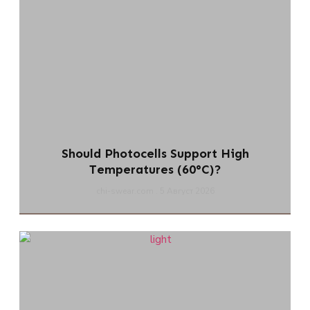
Should Photocells Support High
Temperatures (60°C)?
chi-swear.com
5 Август 2026