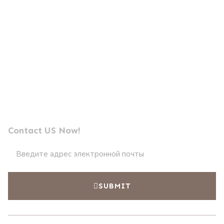
Отправьте нам сообщение
Лидер по производству профессиональных
фотоэлементов
Contact US Now!
SUBMIT