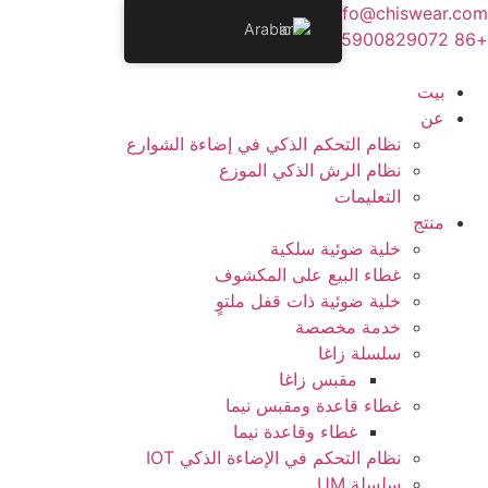
نتقل
info@chiswear.com
Arabic
لى
+86 15900829072
لمحتوى
بيت
عن
نظام التحكم الذكي في إضاءة الشوارع
نظام الرش الذكي الموزع
التعليمات
منتج
خلية ضوئية سلكية
غطاء البيع على المكشوف
خلية ضوئية ذات قفل ملتوٍ
خدمة مخصصة
سلسلة زاغا
مقبس زاغا
غطاء قاعدة ومقبس نيما
غطاء وقاعدة نيما
نظام التحكم في الإضاءة الذكي IOT
سلسلة UM