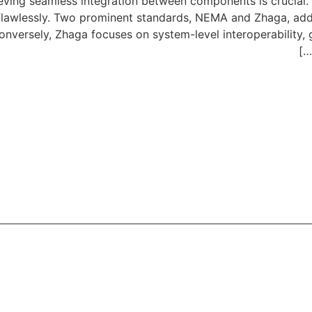
ieving seamless integration between components is crucial. 
 flawlessly. Two prominent standards, NEMA and Zhaga, addr
onversely, Zhaga focuses on system-level interoperability