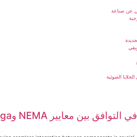
ي عن صناعة
جية
جديدة
ويقي
لخلايا الضوئية
افق بين معايير NEMA وZhaga؟