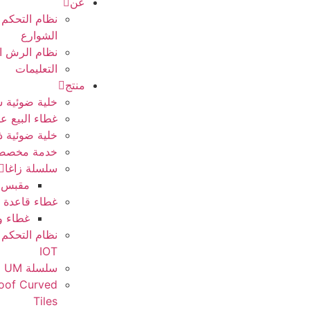
عن
نظام التحكم 
الشوارع
نظام الرش ا
التعليمات
منتج
خلية ضوئية س
غطاء البيع 
خلية ضوئية ذ
خدمة مخصص
سلسلة زاغا
مقبس ز
غطاء قاعدة 
غطاء وق
نظام التحكم 
IOT
سلسلة UM
Roof Curved
Tiles