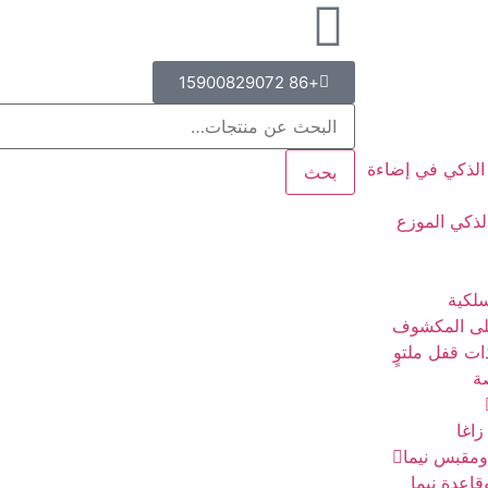
+86 15900829072
الذكي في إضاءة
بحث
لذكي الموزع
لكية
على المكشوف
ات قفل ملتوٍ
ة
اغا
ومقبس نيما
اعدة نيما