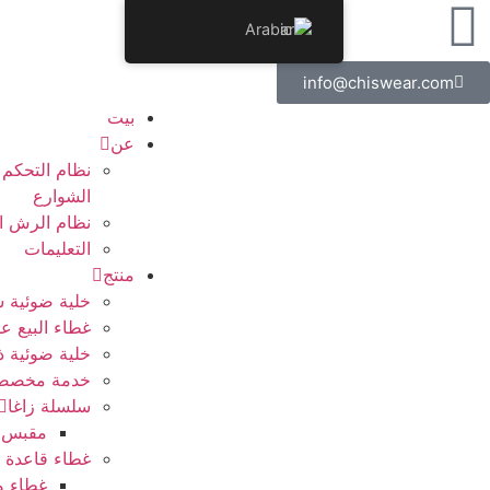
Arabic
info@chiswear.com
بيت
عن
نظام التحكم 
الشوارع
نظام الرش ا
التعليمات
منتج
خلية ضوئية س
غطاء البيع 
خلية ضوئية ذ
خدمة مخصص
سلسلة زاغا
مقبس ز
غطاء قاعدة 
غطاء وق