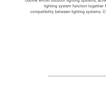
Outline Within outdoor lighting systems, ach
lighting system function together
compatibility between lighting systems. C