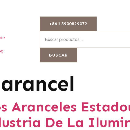
+86 15900829072
 de
og
BUSCAR
:
arancel
s Aranceles Estado
ustria De La Ilumi