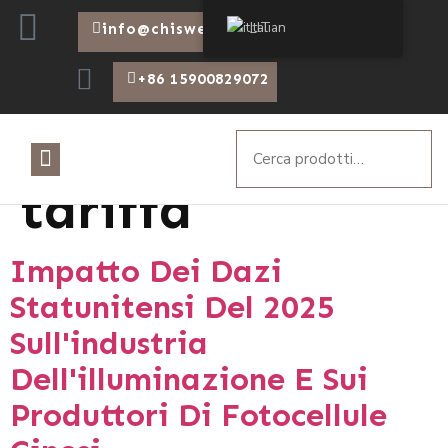
Italian
info@chiswear.com
+86 15900829072
Etichetta:
tariffa
Impatto Dei Dazi
Statunitensi Del 2025
Sull'industria
Dell'illuminazione E Sui
Produttori Di Fotocellule