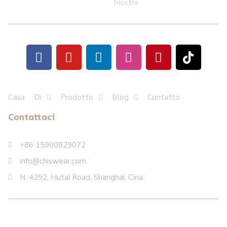
Mostra
Casa
Di
Prodotto
Blog
Contatto
Contattaci
+86 15900829072
info@chiswear.com
N. 4292, Hutai Road, Shanghai, Cina