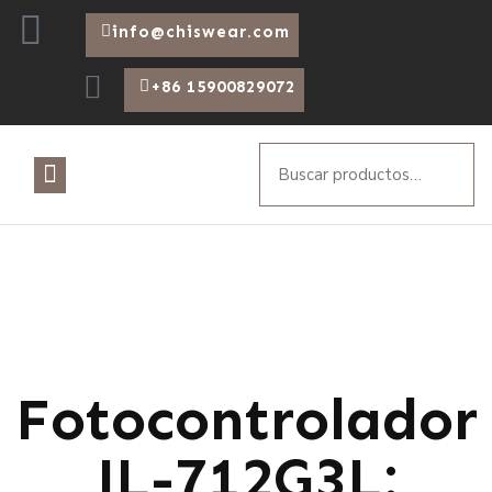
info@chiswear.com
+86 15900829072
Fotocontrolador
JL-712G3L: