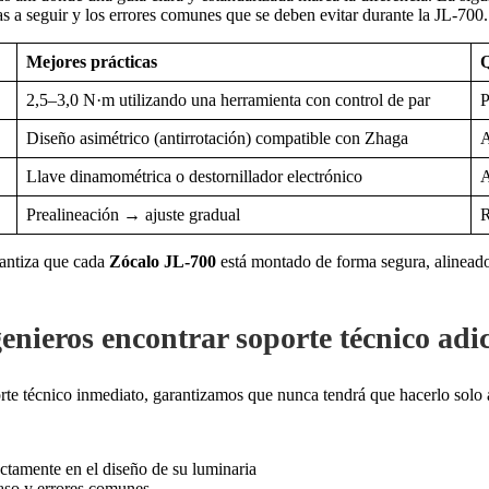
as a seguir y los errores comunes que se deben evitar durante la JL-700
Mejores prácticas
Q
2,5–3,0 N·m utilizando una herramienta con control de par
P
Diseño asimétrico (antirrotación) compatible con Zhaga
A
Llave dinamométrica o destornillador electrónico
A
Prealineación → ajuste gradual
R
rantiza que cada
Zócalo JL-700
está montado de forma segura, alineado
enieros encontrar soporte técnico adi
te técnico inmediato, garantizamos que nunca tendrá que hacerlo solo al
tamente en el diseño de su luminaria
aso y errores comunes.