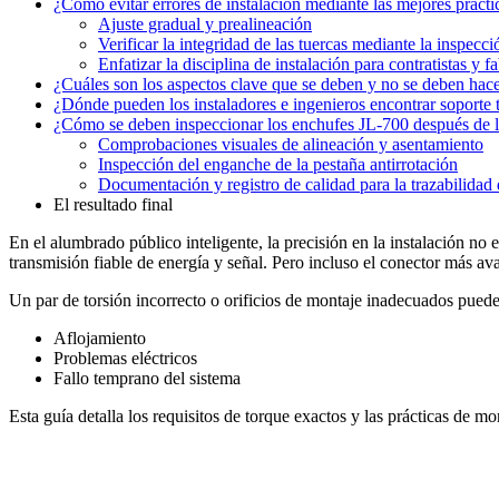
¿Cómo evitar errores de instalación mediante las mejores prácti
Ajuste gradual y prealineación
Verificar la integridad de las tuercas mediante la inspecci
Enfatizar la disciplina de instalación para contratistas y f
¿Cuáles son los aspectos clave que se deben y no se deben hace
¿Dónde pueden los instaladores e ingenieros encontrar soporte 
¿Cómo se deben inspeccionar los enchufes JL-700 después de la
Comprobaciones visuales de alineación y asentamiento
Inspección del enganche de la pestaña antirrotación
Documentación y registro de calidad para la trazabilidad 
El resultado final
En el alumbrado público inteligente, la precisión en la instalación no 
transmisión fiable de energía y señal. Pero incluso el conector más ava
Un par de torsión incorrecto o orificios de montaje inadecuados pued
Aflojamiento
Problemas eléctricos
Fallo temprano del sistema
Esta guía detalla los requisitos de torque exactos y las prácticas de mo