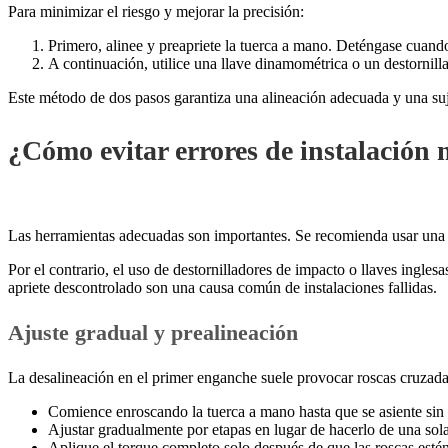
Para minimizar el riesgo y mejorar la precisión:
Primero, alinee y preapriete la tuerca a mano. Deténgase cuando
A continuación, utilice una llave dinamométrica o un destornilla
Este método de dos pasos garantiza una alineación adecuada y una suje
¿Cómo evitar errores de instalación 
Las herramientas adecuadas son importantes. Se recomienda usar una l
Por el contrario, el uso de destornilladores de impacto o llaves ingl
apriete descontrolado son una causa común de instalaciones fallidas.
Ajuste gradual y prealineación
La desalineación en el primer enganche suele provocar roscas cruzadas
Comience enroscando la tuerca a mano hasta que se asiente sin 
Ajustar gradualmente por etapas en lugar de hacerlo de una sol
Aplique el torque completo solo después de que las roscas esté