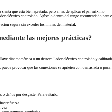
 sienta que está bien apretada, pero antes de aplicar el par máximo.
dor eléctrico controlado. Ajústelo dentro del rango recomendado para el 
ción segura sin exceder los límites del material.
mediante las mejores prácticas?
lave dinamométrica o un destornillador eléctrico controlado y calibrado
esas puede provocar que las conexiones se aprieten con demasiada o poca 
 o daños por desgaste. Para evitarlo:
hacer fuerza.
a vez
n correctamente acopladas