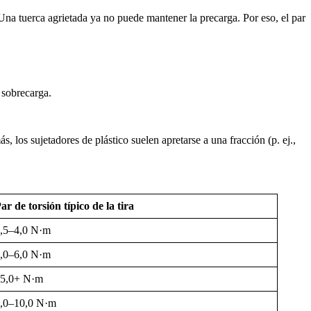
 Una tuerca agrietada ya no puede mantener la precarga. Por eso, el par
a sobrecarga.
, los sujetadores de plástico suelen apretarse a una fracción (p. ej.,
ar de torsión típico de la tira
,5–4,0 N·m
,0–6,0 N·m
5,0+ N·m
,0–10,0 N·m