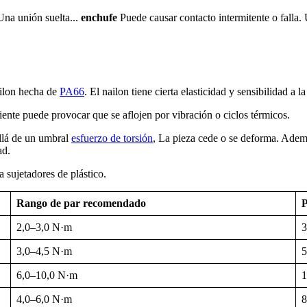
Una unión suelta...
enchufe
Puede causar contacto intermitente o falla.
ailon hecha de
PA66
. El nailon tiene cierta elasticidad y sensibilidad a l
iente puede provocar que se aflojen por vibración o ciclos térmicos.
llá de un umbral
esfuerzo de torsión
, La pieza cede o se deforma. Además
ad.
a sujetadores de plástico.
Rango de par recomendado
P
2,0–3,0 N·m
3
3,0–4,5 N·m
5
6,0–10,0 N·m
1
4,0–6,0 N·m
8