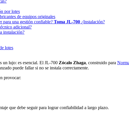
cas?
ón por lotes
abricantes de equipos originales
r para una gestión confiable?
Toma JL-700
¿Instalación?
técnico adicional?
 instalación?
de lotes
es un lujo: es esencial. El JL-700
Zócalo Zhaga
, construido para
Norma
nzado puede fallar si no se instala correctamente.
en provocar:
ntaje que debe seguir para lograr confiabilidad a largo plazo.