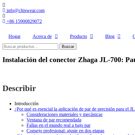
Ir
al
info@chiswear.com
contenido
+86 15900829072
Hogar
Acerca de
Producto
Blog
C
Buscar
Buscar
por:
Instalación del conector Zhaga JL-700: Pau
Describir
Introducción
¿Por qué es esencial la aplicación de par de precisión para el 
Consideraciones materiales y mecánicas
Ventana de par recomendada
Fallas en el mundo real a bajo par
Consejo profesional: ajuste en dos etapas