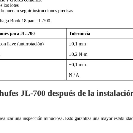
s los lotes
do puedan seguir instrucciones precisas
Zhaga Book 18 para JL-700.
iones para JL-700
Tolerancia
on llave (antirrotación)
±0,1 mm
m
±0,2 N·m
±0,1 mm
N / A
hufes JL-700 después de la instalació
ealizar una inspección minuciosa. Esto garantiza una mayor estabilidad y