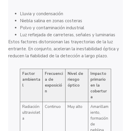
Lluvia y condensación
Niebla salina en zonas costeras
Polvo y contaminación industrial
Luz reflejada de carreteras, señales y luminarias
Estos factores distorsionan las trayectorias de la luz
entrante. En conjunto, aceleran la inestabilidad óptica y
reducen la fiabilidad de la detección a largo plazo.
Factor
Frecuenci
Nivel de
Impacto
ambienta
a de
riesgo
primario
l
exposició
óptico
en la
n
cobertur
a
Radiación
Continuo
Muy alto
Amarillam
ultraviolet
iento,
a
formación
de
neblina