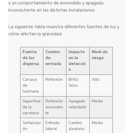
y un comportamiento de encendido y apagado
inconsistente en las distintas instalaciones.
La siguiente tabla muestra diferentes fuentes de luz y
cómo afectan la gravedad.
Fuente
Camino
Impacto
Nivel de
de luz
de
en la
riesgo
dispersa
entrada
detecció
n
Carcasa
Reflexión
Brillo
Alto
de
falso
luminaria
Superficie
Reflexión
Apagado
Medio
de la
ascenden
retardado
carretera
te
Señalizaci
Entrada
Cambio
Medio
ón
lateral
aleatorio