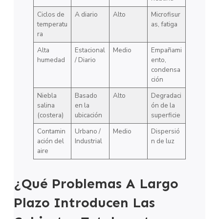
Ciclos de
A diario
Alto
Microfisur
temperatu
as, fatiga
ra
Alta
Estacional
Medio
Empañami
humedad
/ Diario
ento,
condensa
ción
Niebla
Basado
Alto
Degradaci
salina
en la
ón de la
(costera)
ubicación
superficie
Contamin
Urbano /
Medio
Dispersió
ación del
Industrial
n de luz
aire
¿Qué Problemas A Largo
Plazo Introducen Las