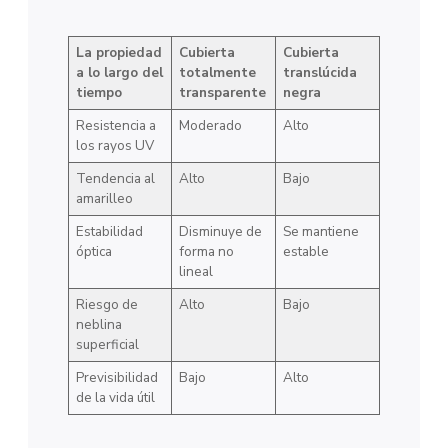
La propiedad
Cubierta
Cubierta
a lo largo del
totalmente
translúcida
tiempo
transparente
negra
Resistencia a
Moderado
Alto
los rayos UV
Tendencia al
Alto
Bajo
amarilleo
Estabilidad
Disminuye de
Se mantiene
óptica
forma no
estable
lineal
Riesgo de
Alto
Bajo
neblina
superficial
Previsibilidad
Bajo
Alto
de la vida útil