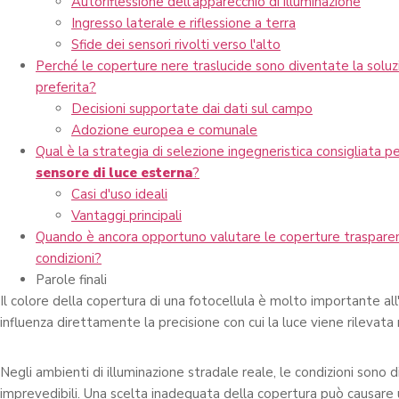
Autoriflessione dell'apparecchio di illuminazione
Ingresso laterale e riflessione a terra
Sfide dei sensori rivolti verso l'alto
Perché le coperture nere traslucide sono diventate la soluz
preferita?
Decisioni supportate dai dati sul campo
Adozione europea e comunale
Qual è la strategia di selezione ingegneristica consigliata p
sensore di luce esterna
?
Casi d'uso ideali
Vantaggi principali
Quando è ancora opportuno valutare le coperture trasparent
condizioni?
Parole finali
Il colore della copertura di una fotocellula è molto importante al
influenza direttamente la precisione con cui la luce viene rilevata
Negli ambienti di illuminazione stradale reale, le condizioni sono dif
imprevedibili. Una scelta inadeguata della copertura può causare