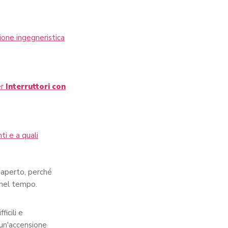
ione ingegneristica
er
Interruttori con
i e a quali
l'aperto, perché
 nel tempo.
ficili e
 un'accensione