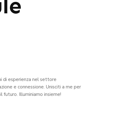
ule
i di esperienza nel settore
azione e connessione. Unisciti a me per
il futuro. Illuminiamo insieme!