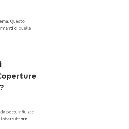
stema. Questo
rmanti di quelle
i
Coperture
o?
da poco. Influisce
o
interruttore