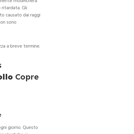
amente modificherà
ritardata. Gli
nto causato dai raggi
non sono
zza a breve termine.
s
llo
Copre
e
ogni giorno. Questo