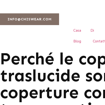
INFO@CHISWEAR.COM
Casa
Di
Blog
Contat
Perché le co
traslucide so
coperture c