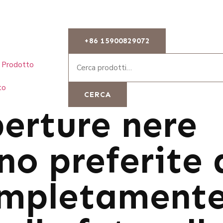
+86 15900829072
Prodotto
to
CERCA
perture nere
no preferite 
ompletament