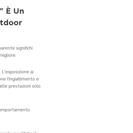
” È Un
utdoor
rente significhi
migliore.
 L'esposizione ai
ne l'ingiallimento e
elle prestazioni solo
o comportamento