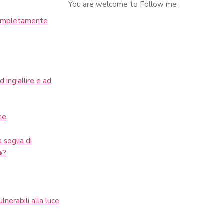
You are welcome to Follow me
completamente
ingiallire e ad
me
 soglia di
o
?
nerabili alla luce