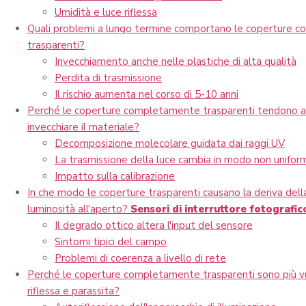
Umidità e luce riflessa
Quali problemi a lungo termine comportano le coperture 
trasparenti?
Invecchiamento anche nelle plastiche di alta qualità
Perdita di trasmissione
Il rischio aumenta nel corso di 5-10 anni
Perché le coperture completamente trasparenti tendono ad 
invecchiare il materiale?
Decomposizione molecolare guidata dai raggi UV
La trasmissione della luce cambia in modo non unifor
Impatto sulla calibrazione
In che modo le coperture trasparenti causano la deriva della
luminosità all'aperto?
Sensori di interruttore fotografic
Il degrado ottico altera l'input del sensore
Sintomi tipici del campo
Problemi di coerenza a livello di rete
Perché le coperture completamente trasparenti sono più vul
riflessa e parassita?