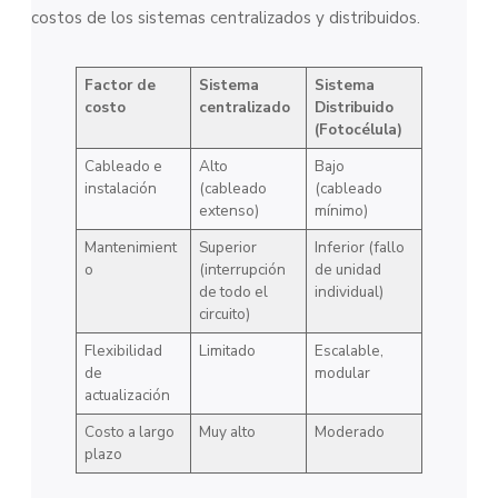
costos de los sistemas centralizados y distribuidos.
Factor de
Sistema
Sistema
costo
centralizado
Distribuido
(Fotocélula)
Cableado e
Alto
Bajo
instalación
(cableado
(cableado
extenso)
mínimo)
Mantenimient
Superior
Inferior (fallo
o
(interrupción
de unidad
de todo el
individual)
circuito)
Flexibilidad
Limitado
Escalable,
de
modular
actualización
Costo a largo
Muy alto
Moderado
plazo