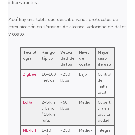
infraestructura.
Aquí hay una tabla que describe varios protocolos de
comunicación en términos de alcance, velocidad de datos
y costo.
Tecnol
Rango
Veloci
Nivel
Mejor
ogía
típico
dad de
de
caso
datos
costo
de uso
ZigBee
10–100
~250
Bajo
Control
metros
kbps
de
malla
local
LoRa
2–5 km
~50
Medio
Cobert
urbano
kbps
ura en
/ 15 km
toda la
rural
ciudad
NB-IoT
1–10
~250
Medio-
Integra