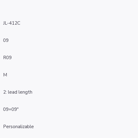
JL-412C
09
R09
M
2: lead length
09=09″
Personalizable