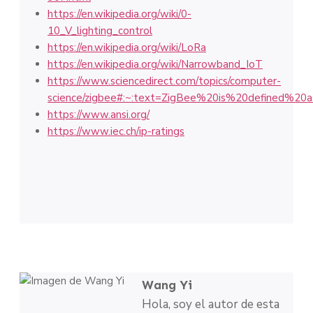
https://en.wikipedia.org/wiki/0-
10_V_lighting_control
https://en.wikipedia.org/wiki/LoRa
https://en.wikipedia.org/wiki/Narrowband_IoT
https://www.sciencedirect.com/topics/computer-
science/zigbee#:~:text=ZigBee%20is%20defined%
https://www.ansi.org/
https://www.iec.ch/ip-ratings
Wang Yi
Hola, soy el autor de esta