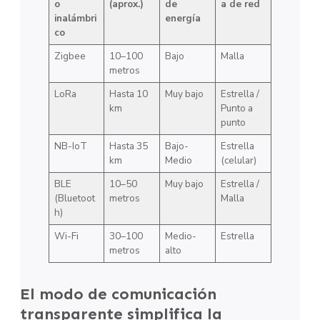
o
(aprox.)
de
a de red
inalámbri
energía
co
Zigbee
10–100
Bajo
Malla
metros
LoRa
Hasta 10
Muy bajo
Estrella /
km
Punto a
punto
NB-IoT
Hasta 35
Bajo-
Estrella
km
Medio
(celular)
BLE
10–50
Muy bajo
Estrella /
(Bluetoot
metros
Malla
h)
Wi-Fi
30–100
Medio-
Estrella
metros
alto
El modo de comunicación
transparente simplifica la