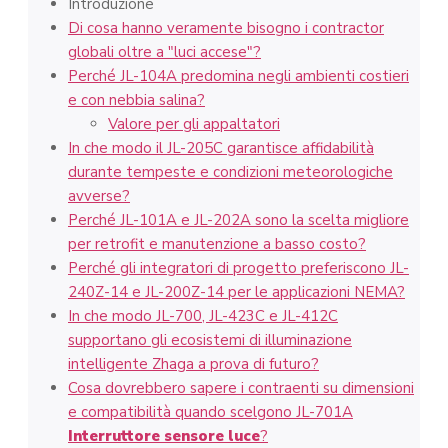
Introduzione
Di cosa hanno veramente bisogno i contractor
globali oltre a "luci accese"?
Perché JL-104A predomina negli ambienti costieri
e con nebbia salina?
Valore per gli appaltatori
In che modo il JL-205C garantisce affidabilità
durante tempeste e condizioni meteorologiche
avverse?
Perché JL-101A e JL-202A sono la scelta migliore
per retrofit e manutenzione a basso costo?
Perché gli integratori di progetto preferiscono JL-
240Z-14 e JL-200Z-14 per le applicazioni NEMA?
In che modo JL-700, JL-423C e JL-412C
supportano gli ecosistemi di illuminazione
intelligente Zhaga a prova di futuro?
Cosa dovrebbero sapere i contraenti su dimensioni
e compatibilità quando scelgono JL-701A
Interruttore sensore luce
?