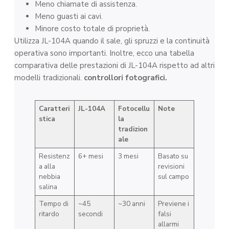
Meno chiamate di assistenza.
Meno guasti ai cavi.
Minore costo totale di proprietà.
Utilizza JL-104A quando il sale, gli spruzzi e la continuità
operativa sono importanti. Inoltre, ecco una tabella
comparativa delle prestazioni di JL-104A rispetto ad altri
modelli tradizionali.
controllori fotografici.
Caratteri
JL-104A
Fotocellu
Note
stica
la
tradizion
ale
Resistenz
6+ mesi
3 mesi
Basato su
a alla
revisioni
nebbia
sul campo
salina
Tempo di
~45
~30 anni
Previene i
ritardo
secondi
falsi
allarmi