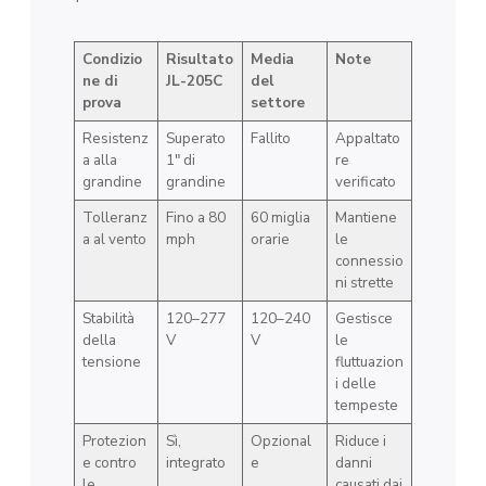
Condizio
Risultato
Media
Note
ne di
JL-205C
del
prova
settore
Resistenz
Superato
Fallito
Appaltato
a alla
1″ di
re
grandine
grandine
verificato
Tolleranz
Fino a 80
60 miglia
Mantiene
a al vento
mph
orarie
le
connessio
ni strette
Stabilità
120–277
120–240
Gestisce
della
V
V
le
tensione
fluttuazion
i delle
tempeste
Protezion
Sì,
Opzional
Riduce i
e contro
integrato
e
danni
le
causati dai