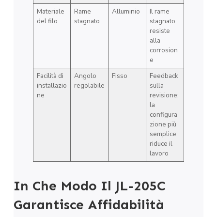
Materiale
Rame
Alluminio
Il rame
del filo
stagnato
stagnato
resiste
alla
corrosion
e
Facilità di
Angolo
Fisso
Feedback
installazio
regolabile
sulla
ne
revisione:
la
configura
zione più
semplice
riduce il
lavoro
In Che Modo Il JL-205C
Garantisce Affidabilità