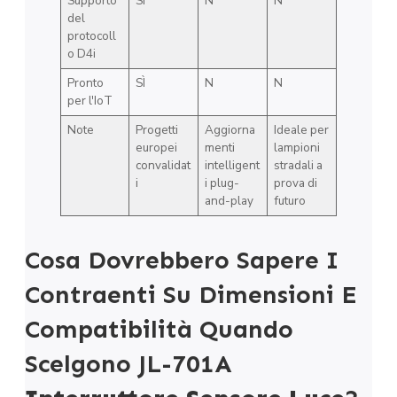
Supporto
SÌ
N
N
del
protocoll
o D4i
Pronto
SÌ
N
N
per l'IoT
Note
Progetti
Aggiorna
Ideale per
europei
menti
lampioni
convalidat
intelligent
stradali a
i
i plug-
prova di
and-play
futuro
Cosa Dovrebbero Sapere I
Contraenti Su Dimensioni E
Compatibilità Quando
Scelgono JL-701A