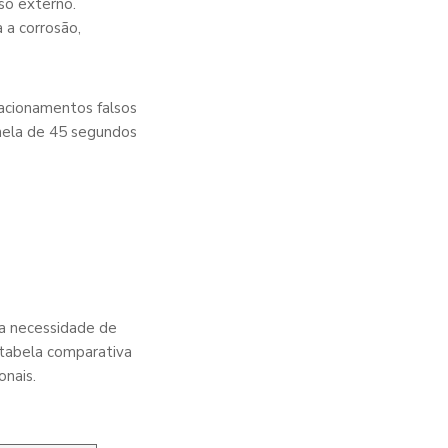
uso externo.
 a corrosão,
acionamentos falsos
anela de 45 segundos
 a necessidade de
a tabela comparativa
nais.