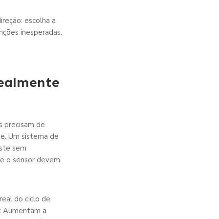
ireção: escolha a
nções inesperadas.
Realmente
s precisam de
de. Um sistema de
aste sem
a e o sensor devem
eal do ciclo de
z
Aumentam a