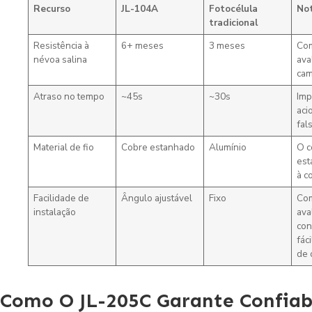
Recurso
JL-104A
Fotocélula
No
tradicional
Resistência à
6+ meses
3 meses
Co
névoa salina
ava
ca
Atraso no tempo
~45s
~30s
Im
aci
fal
Material de fio
Cobre estanhado
Alumínio
O c
est
à c
Facilidade de
Ângulo ajustável
Fixo
Com
instalação
ava
con
fác
de 
Como O JL-205C Garante Confiab