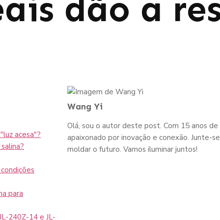
eais dão a re
Wang Yi
Olá, sou o autor deste post. Com 15 anos de 
"luz acesa"?
apaixonado por inovação e conexão. Junte-se 
salina?
moldar o futuro. Vamos iluminar juntos!
 condições
ha para
JL-240Z-14 e JL-