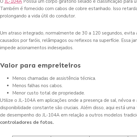
O
JL-104A
Possui um corpo giratório selado e classificação para 
Também é fornecido com cabos de cobre estanhado. Isso retarda
prolongando a vida útil do condutor.
Um atraso integrado, normalmente de 30 a 120 segundos, evita 
causados por faróis, relâmpagos ou reflexos na superfície. Essa j
impede acionamentos indesejados.
Valor para empreiteiros
Menos chamadas de assistência técnica.
Menos falhas nos cabos.
Menor custo total de propriedade.
Utilize o JL-104A em aplicações onde a presença de sal, névoa e
disponibilidade constante são cruciais. Além disso, aqui está um
de desempenho do JL-104A em relação a outros modelos tradicio
controladores de fotos.