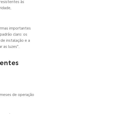
resistentes às
vidade,
ormas importantes
padrão claro: os
 de instalação e a
 as luzes".
entes
m meses de operação