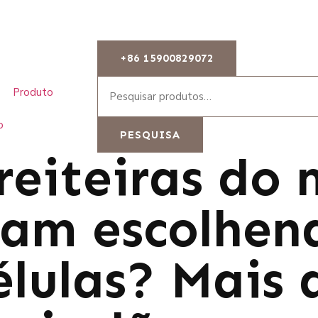
+86 15900829072
Produto
o
PESQUISA
reiteiras do
uam escolhen
élulas? Mais 