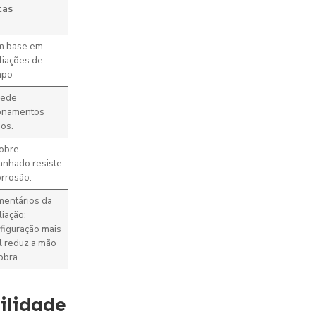
tas
m base em
liações de
mpo
pede
onamentos
sos.
obre
anhado resiste
orrosão.
entários da
liação:
figuração mais
il reduz a mão
obra.
ilidade