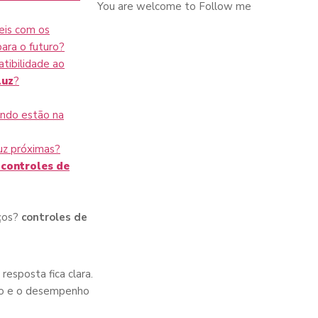
You are welcome to Follow me
eis com os
ara o futuro?
tibilidade ao
luz
?
ndo estão na
uz próximas?
m
controles de
iços?
controles de
resposta fica clara.
ação e o desempenho