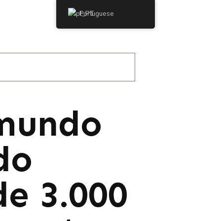
Portuguese
 mundo
do
de 3.000