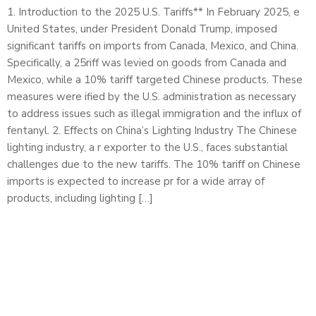
1. Introduction to the 2025 U.S. Tariffs** In February 2025, e
United States, under President Donald Trump, imposed
significant tariffs on imports from Canada, Mexico, and China.
Specifically, a 25riff was levied on goods from Canada and
Mexico, while a 10% tariff targeted Chinese products. These
measures were ified by the U.S. administration as necessary
to address issues such as illegal immigration and the influx of
fentanyl. 2. Effects on China’s Lighting Industry The Chinese
lighting industry, a r exporter to the U.S., faces substantial
challenges due to the new tariffs. The 10% tariff on Chinese
imports is expected to increase pr for a wide array of
products, including lighting […]
メッセージを送信
プロフェッショナル光電池メーカーのリーダー