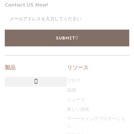
Contact US Now!
SUBMIT
製品
リソース
ブログ
知識
NEMAソケット＆ベースカバー
スマートIoT照明制御システム
カスタマイズされたサービス
ニュース
新しい技術
マーケティングプロモーショ
ン