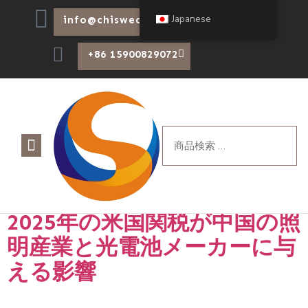
Japanese
info@chiswear.com
+86 15900829072
タグ:
照明業界
について
製品
ブログ
2025年の米国関税が中国の照
明産業と光電池メーカーに与
える影響