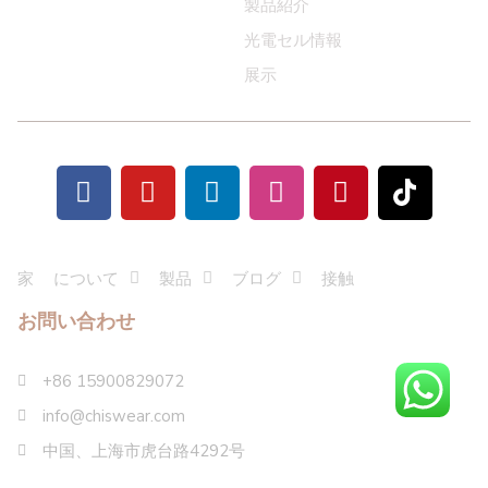
製品紹介
光電セル情報
展示
家
について
製品
ブログ
接触
お問い合わせ
+86 15900829072
info@chiswear.com
中国、上海市虎台路4292号