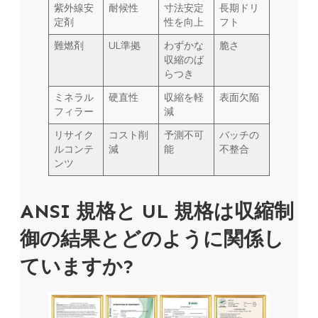
紫外線安
耐候性
寸法安定
長期ドリ
定剤
性を向上
フト
難燃剤
UL準拠
わずかな
脆さ
収縮のば
らつき
ミネラル
硬直性
収縮を軽
表面欠陥
フィラー
減
リサイク
コスト削
予測不可
バッチの
ルコンテ
減
能
不整合
ンツ
ANSI 規格と UL 規格は収縮制
御の結果とどのように関係し
ていますか?