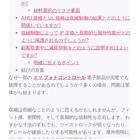
か?
材料選択のリスク要因
ANSI 規格と UL 規格は収縮制御の結果とどのように
関係していますか?
収縮制御によって IP 定格と長期的な屋外性能がどの
ように保護されるのでしょうか?
顧客監査中に減耗抑制をどのように説明すればよい
ですか?
明確に伝えるポイント
結びの言葉
なぜ一部の
ネマ
フォトコントロール
電子部品が完璧でも
故障することがあるのでしょうか？多くの場合、問題は筐
体から始まります。.
収縮は些細なことのように思えるかもしれませんが、フィ
ット感、密閉性、そして長期的な信頼性を左右します。わ
ずかな寸法のずれでも、ツイストロックが弱くなったり、
IPシールが破損したりする可能性があります。屋外照明に