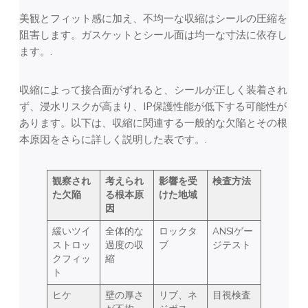
美観とフィット感に加え、不均一な収縮はシールの圧縮を
阻害します。ガスケットとシール面は均一な寸法に依存し
ます。.
収縮によって接合面がずれると、シールが正しく装着され
ず、浸水リスクが高まり、IP保護性能が低下する可能性が
あります。以下は、収縮に関連する一般的な欠陥とその根
本原因をさらに詳しく説明した表です。.
観察され
考えられ
影響を受
検査方法
た欠陥
る根本原
けた地域
因
緩いツイ
全体的な
ロックタ
ANSIゲー
ストロッ
過度の収
ブ
ジテスト
クフィッ
縮
ト
ヒケ
壁の厚さ
リブ、ネ
目視検査