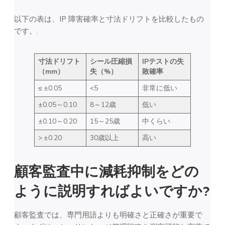
以下の表は、IP 障害確率と寸法ドリフトを比較したもの
です。.
寸法ドリフト
シール圧縮損
IPテストの失
（mm）
失（%）
敗確率
≤ ±0.05
<5
非常に低い
±0.05～0.10
8～12歳
低い
±0.10～0.20
15～25歳
中くらい
> ±0.20
30歳以上
高い
顧客監査中に減耗抑制をどの
ように説明すればよいですか?
顧客監査では、専門用語よりも明確さと正確さが重要で