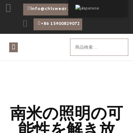
Japanese
info@chiswear.com
+86 15900829072
について
製品
ブログ
南米の照明の可
能性を解き放