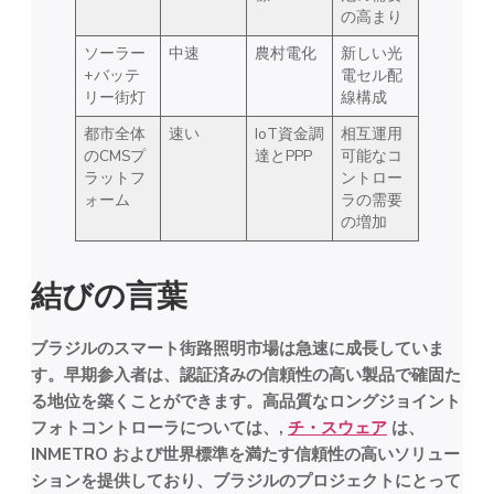
の高まり
ソーラー
中速
農村電化
新しい光
+バッテ
電セル配
リー街灯
線構成
都市全体
速い
IoT資金調
相互運用
のCMSプ
達とPPP
可能なコ
ラットフ
ントロー
ォーム
ラの需要
の増加
結びの言葉
ブラジルのスマート街路照明市場は急速に成長していま
す。早期参入者は、認証済みの信頼性の高い製品で確固た
る地位を築くことができます。高品質なロングジョイント
フォトコントローラについては、,
チ・スウェア
は、
INMETRO および世界標準を満たす信頼性の高いソリュー
ションを提供しており、ブラジルのプロジェクトにとって