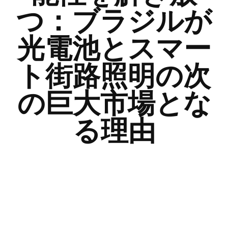
つ：ブラジルが
光電池とスマー
ト街路照明の次
の巨大市場とな
る理由