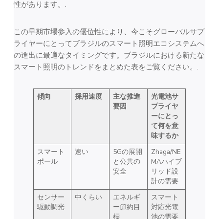
性があります。.
この早期市場参入の優位性により、今こそグローバルサプ
ライヤーにとってブラジルのスマート照明エコシステムへ
の進出に最適なタイミングです。ブラジルにおける新たな
スマート照明のトレンドをまとめた表をご覧ください。.
傾向
採用速度
主な推進
光電池サ
要因
プライヤ
ーにとっ
て何を意
味するか
スマート
速い
5Gの展開
Zhaga/NE
ポール
と公共の
MAハイブ
安全
リッド設
計の需要
センサー
中くらい
エネルギ
スマート
駆動調光
ー節約目
対応光電
標
池の需要