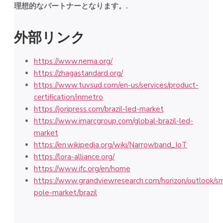
理想的なパートナーとなります。.
外部リンク
https://www.nema.org/
https://zhagastandard.org/
https://www.tuvsud.com/en-us/services/product-
certification/inmetro
https://joripress.com/brazil-led-market
https://www.imarcgroup.com/global-brazil-led-
market
https://en.wikipedia.org/wiki/Narrowband_IoT
https://lora-alliance.org/
https://www.ifc.org/en/home
https://www.grandviewresearch.com/horizon/outlook/s
pole-market/brazil