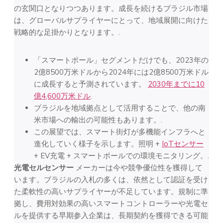
の玄関口となりつつあります。成長を続けるブラジル市場
は、グローバルサプライヤーにとって、地域展開に向けた
戦略的な足掛かりとなります。.
「スマートポール」セグメントだけでも、2023年の
2億8500万米ドルから2024年には2億8500万米ドル
に成長すると予測されています。
2030年までに10
億4,600万米ドル
.
ブラジルを地域拠点として活用することで、他の南
米市場への輸出の可能性もあります。.
この展望では、スマート街灯が多機能インフラへと
進化していく様子を示します。照明 +
IoTセンサー
+ EV充電 + スマートポールでの環境モニタリング。.
光電セルセンサー
メーカーは今や競争優位性を獲得して
います。ブラジルの入札の多くは、依然として認証を受け
た柔軟性の高いサプライヤーが不足しています。規制に準
拠し、費用対効果の高いスマートコントローラーや光電セ
ルを提供する早期参入企業は、長期契約を獲得できる可能