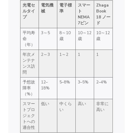
光電セ
電気機
電子標
スマー
Zhaga
ルタイ
械
準
ト
Book
プ
NEMA
18 ノー
7ピン
ド
平均寿
3～5
8～10
10～12
10～12
命
歳
歳
歳
（年）
年次メ
2～3
1～2
1
1
ンテナ
ンス訪
問
予想故
12–
5–8%
3–5%
2–4%
障率
18%
（%）
スマー
低い
中くら
高い
非常に
トプロ
い
高い
ジェク
トへの
適合性