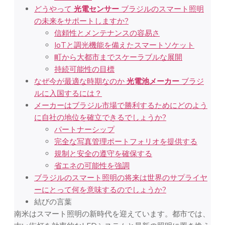
どうやって
光電センサー
ブラジルのスマート照明
の未来をサポートしますか?
信頼性とメンテナンスの容易さ
IoTと調光機能を備えたスマートソケット
町から大都市までスケーラブルな展開
持続可能性の目標
なぜ今が最適な時期なのか
光電池メーカー
ブラジ
ルに入国するには？
メーカーはブラジル市場で勝利するためにどのよう
に自社の地位を確立できるでしょうか?
パートナーシップ
完全な写真管理ポートフォリオを提供する
規制と安全の遵守を確保する
省エネの可能性を強調
ブラジルのスマート照明の将来は世界のサプライヤ
ーにとって何を意味するのでしょうか?
結びの言葉
南米はスマート照明の新時代を迎えています。都市では、