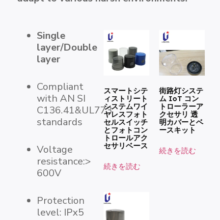
Single
layer/Double
layer
Compliant
スマートシテ
街路灯システ
with AN SI
ィストリート
ム IoT コン
システムワイ
トローラーア
C136.41&UL773
ヤレスフォト
クセサリ 透
standards
セルスイッチ
明カバーとベ
とフォトコン
ースキット
トロールアク
セサリベース
Voltage
続きを読む
resistance:>
続きを読む
600V
Protection
level: IPx5