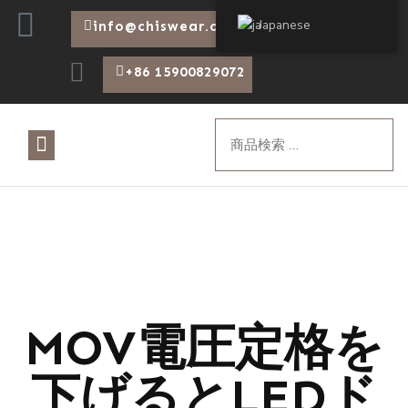
Japanese
info@chiswear.com
+86 15900829072
について
製品
ブログ
MOV電圧定格を
下げるとLEDド