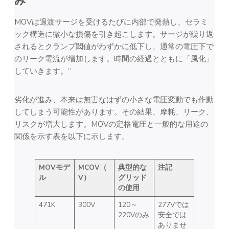
み
MOVは過渡サージを受けるたびに内部で発熱し、セラミ
ック構造に微小な損傷を引き起こします。サージが繰り返
されるとクランプ閾値がわずかに低下し、通常の電圧下で
のリーク電流が増加します。時間の経過とともに「風化」
していきます。“
劣化が進み、本来は無害なはずの小さな電圧変動でも作動
してしまう可能性があります。その結果、摩耗、リーク、
リスクが増大します。MOVの定格電圧と一般的な用途の
関係を示す表を以下に示します。.
MOVモデ
MCOV（
典型的な
注記
ル
V）
グリッド
の使用
471K
300V
120～
277Vでは
220Vのみ
安全では
ありませ