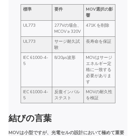
標準
要件
MOV選択の影
響
UL773
277Vの場合、
471K を削除
MCOV ≥ 320V
UL773
サージ耐久試
長寿命を保証
験
IEC 61000-4-
8/20µs波形
MOVはサージ
5
エネルギー定
格に一致する
必要がありま
す
IEC 61000-4-
反復インパル
MOVの耐久性
5
ステスト
を検証
結びの言葉
MOVは小型ですが、光電セルの設計において極めて重要