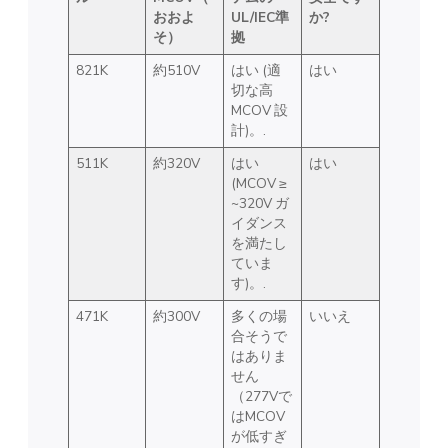
おおよ
UL/IEC準
か?
そ）
拠
821K
約510V
はい (適
はい
切な高
MCOV 設
計)。.
511K
約320V
はい
はい
(MCOV ≥
~320V ガ
イダンス
を満たし
ていま
す)。.
471K
約300V
多くの場
いいえ
合そうで
はありま
せん
（277Vで
はMCOV
が低すぎ