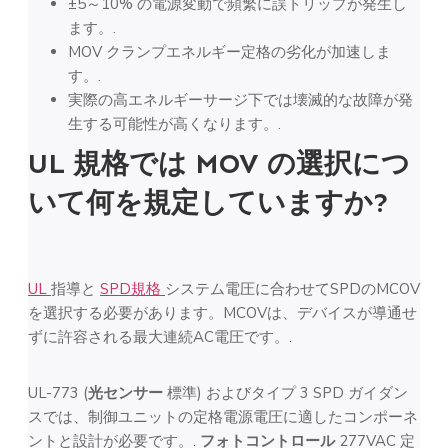
±5～10% の電源変動で頻繁に誤トリップが発生し
ます。.
MOV クランプエネルギー定格の劣化が加速しま
す。.
実際の高エネルギーサージ下では壊滅的な故障が発
生する可能性が高くなります。.
UL 規格では MOV の選択につ
いて何を規定していますか?
UL
指導と
SPD規格
システム電圧に合わせてSPDのMCOV
を選択する必要があります。MCOVは、デバイスが導通せ
ずに許容される最大連続AC電圧です。.
UL-773 (
光センサー
標準) およびタイプ 3 SPD ガイダン
スでは、制御ユニットの定格電源電圧に適したコンポーネ
ントと設計が必要です。.
フォトコントロール
277VAC 定