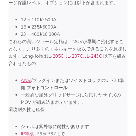
ージ保護レベル」オプションには以下が含まれます。
12 = 110J/3500A
15 = 235J/5000A
23 = 460J/10,000A
これらの高いジュール定格は、MOVが早期に劣化するこ
となく、より多くのエネルギーを吸収できることを意味し
ます。Long-JoinはJL-
205C
,
JL-207C
,
JL-243C
以下を組み
合わせたもの:
ANSI
/プラグインまたはツイストロックのUL773準
拠
フォトコントロール
.
一般的な屋外グリッドサージに対応したサイズの
MOV が組み込まれています。.
環境耐久性も確保
シェルは紫外線に耐性があります
IP等級
IP65/IP67まで