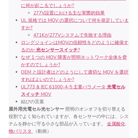
に何が起こるでしょうか?
277V設置における主な実際的効果
UL 規格では MOV の選択について何を規定していま
すか?
471Kが277Vシステムで失敗する理由
ロングジョインはMOVの信頼性をどのように確保す
るのか
光センサースイッチ
?
なぜ 1 つの MOV 障害が照明ネットワーク全体を脅
かすのでしょうか?
OEM と設計者はどのようにして適切な MOV を選択
すればよいのでしょうか?
UL773 & IEC 61000-4-5 主要パラメータ
光電セル
スイッチ
MOV
結びの言葉
屋外用光電セル光センサー
照明のオンオフを切り替える
役割でよく知られていますが、各センサーの中には、シス
テムを静かに守る小さな部品が入っています。
金属酸化
物バリスタ
（動画）.