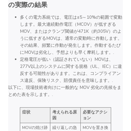
の実際の結果
多くの電力系統では、電圧は±5～10%の範囲で変動
します。最大連続動作電圧（MCOV）が低すぎる
MOV、またはクランプ閾値が471K（約305V）のよ
うに低すぎるMOVは、通常の変動時に作動します。
その結果、頻繁に作動が発生します。作動するたび
にMOVは劣化し、予想よりも早く摩耗します。.
定格電圧が低い（認証されていない）MOVは、
277V以上のシステムに関する規格（UL、IEC）に違
反する可能性があります。これは、コンプライアン
ス違反、保険リスク、賠償責任を意味します。.
以下に、現場技術者向けに一般的な MOV 劣化の兆候をま
とめた表を示します。.
症状
考えられる原
必要なアクシ
因
ョン
MOVの焼け跡
繰り返しの急
MOVを置き換