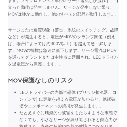
ます。マイクロアンペア単位のリーク電流しか流れず、目
立った動作は発生しません。サージが発生しない限り、
MOVは静かに動作し、他のすべての部品が動作します。.
サージまたは過渡現象（落雷、系統のスイッチング、故障
など）が発生すると、電圧がMOVのクランプ閾値（例え
ば、場合によっては約800V以上）を超えて急上昇しま
す。MOVの抵抗は急速に低下します。サージ電流はMOV
を通ってグランドまたは中性点に迂回され、LEDドライバ
を過電圧から保護します。.
MOV保護なしのリスク
LED ドライバーの内部半導体 (ブリッジ整流器、コ
ンデンサ) に定格を超える電圧が加わると、絶縁破
壊やコンポーネントの焼損が発生します。.
たとえすぐに壊滅的な被害をもたらすような事態で
なくても、小さなサージが繰り返されると熱応力が
蓄積され、寿命の短縮や突然の故障につながりま