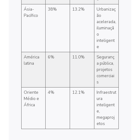
Ásia-
38%
13.2%
Urbanizaç
Pacífico
ão
acelerada,
iluminaçã
o
inteligent
e
América
6%
11.0%
Seguranç
latina
a pública,
projetos
comerciai
s
Oriente
4%
12.1%
Infraestrut
Médio e
ura
África
inteligent
e,
megaproj
etos