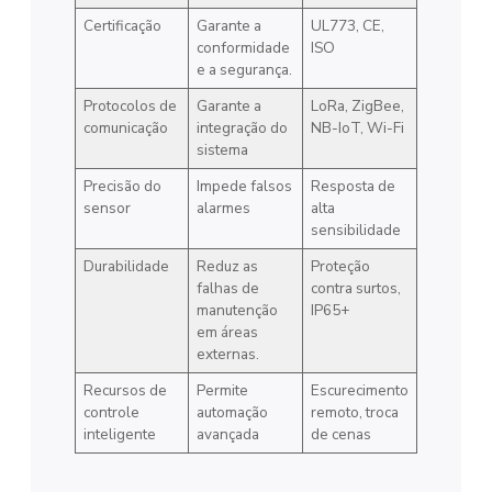
Certificação
Garante a
UL773, CE,
conformidade
ISO
e a segurança.
Protocolos de
Garante a
LoRa, ZigBee,
comunicação
integração do
NB-IoT, Wi-Fi
sistema
Precisão do
Impede falsos
Resposta de
sensor
alarmes
alta
sensibilidade
Durabilidade
Reduz as
Proteção
falhas de
contra surtos,
manutenção
IP65+
em áreas
externas.
Recursos de
Permite
Escurecimento
controle
automação
remoto, troca
inteligente
avançada
de cenas