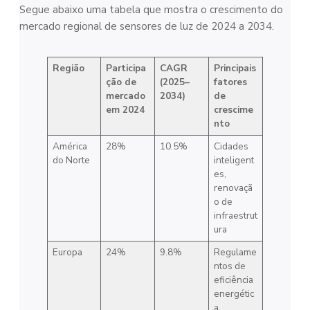
Segue abaixo uma tabela que mostra o crescimento do
mercado regional de sensores de luz de 2024 a 2034.
Região
Participa
CAGR
Principais
ção de
(2025–
fatores
mercado
2034)
de
em 2024
crescime
nto
América
28%
10.5%
Cidades
do Norte
inteligent
es,
renovaçã
o de
infraestrut
ura
Europa
24%
9.8%
Regulame
ntos de
eficiência
energétic
a