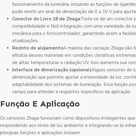
funcionamento da luminária, incluindo as funções de ligar/d
pode emitir um sinal de dimerização de 0 a 10 V para ajustes
Conector do Livro 18 de Zhaga
Trata-se de um conector p
compatibilidade e fácil integração com uma variedade de lum
mecânica para o fotocontrolador, garantindo assim a facilid
atualizações.
Recinto de alojamento
A maioria das carcaças Zhaga são fe
eficácia desses materiais em condições climáticas extrem
de altas temperaturas e radiação UV. Isso aumenta sua conf
Interface de dimerização (opcional)
Alguns sensores de l
dimerização que permite ajustar a intensidade da luz, contr
adaptabilidade dos sistemas de iluminação. Essa função pod
campo para atender a requisitos específicos da aplicação.
Função E Aplicação
Os sensores Zhaga funcionam como dispositivos inteligentes que
respondendo aos níveis de luz ambiente e integrando-se às infrae
principais funções e aplicações incluem: