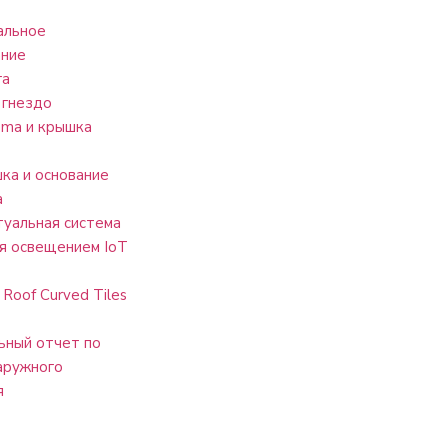
альное
ание
га
 гнездо
ma и крышка
ка и основание
a
уальная система
я освещением IoT
 Roof Curved Tiles
ный отчет по
аружного
я