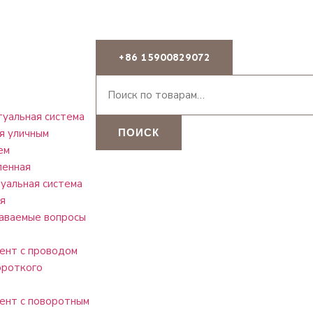
+86 15900829072
уальная система
я уличным
ПОИСК
ем
ленная
уальная система
я
аваемые вопросы
ент с проводом
ороткого
ент с поворотным