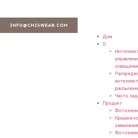
INFO@CHISWEAR.COM
Дом
О
Интеллект
управлени
освещени
Распреде
интеллект
распылени
Часто зад
Продукт
Фотоэлем
Крышка к
замыкания
Фотоэлем