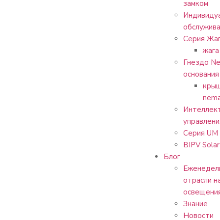
замком
Индивиду
обслужив
Серия Жа
жага
Гнездо Ne
основания
крыш
nem
Интеллект
управлени
Серия UM
BIPV Solar
Блог
Еженедель
отрасли н
освещени
Знание
Новости