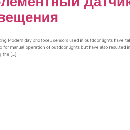
лементный Датчи
вещения
ing Modern day photocell sensors used in outdoor lights have t
 for manual operation of outdoor lights but have also resulted i
g the […]