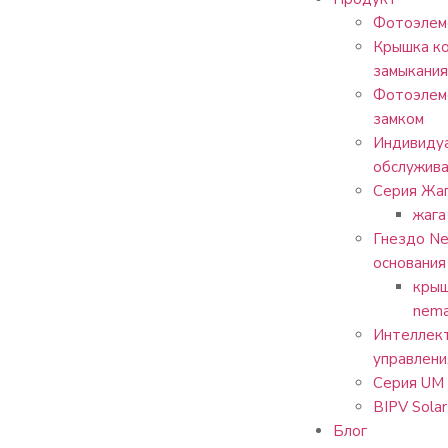
Фотоэлем
Крышка к
замыкания
Фотоэлем
замком
Индивиду
обслужив
Серия Жа
жага
Гнездо Ne
основания
крыш
nem
Интеллект
управлени
Серия UM
BIPV Solar
Блог