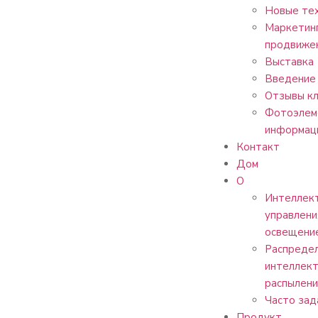
Новые тех
Маркетин
продвиже
Выставка
Введение 
Отзывы к
Фотоэлем
информац
Контакт
Дом
О
Интеллект
управлени
освещени
Распреде
интеллект
распылени
Часто зад
Продукт