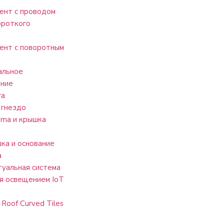
ент с проводом
ороткого
ент с поворотным
альное
ание
га
 гнездо
ma и крышка
ка и основание
a
уальная система
я освещением IoT
 Roof Curved Tiles