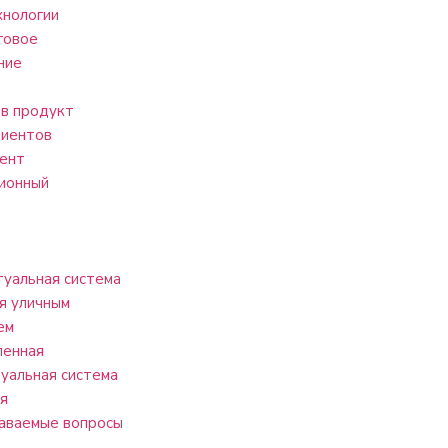
нологии
говое
ние
в продукт
лиентов
ент
ионный
уальная система
я уличным
ем
ленная
уальная система
я
аваемые вопросы