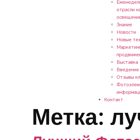
Еженедель
отрасли н
освещени
Знание
Новости
Новые тех
Маркетин
продвиже
Выставка
Введение 
Отзывы к
Фотоэлем
информац
Контакт
Метка:
лу