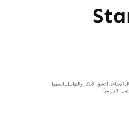
Sta
لتدوينة. بخبرة ١٥ عاماً في مجال الإضاءة، أعشق الابتكار والتواصل. انضموا
 لنُنير معاً!