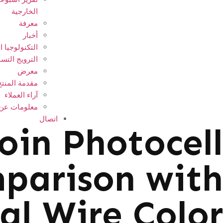
الخارجية
معرفة
أخبار
التكنولوجيا ا
الترويج التس
معرض
مقدمة المنتج
آراء العملاء
معلومات عن ا
اتصال
oin Photocell
parison with
al Wire Color