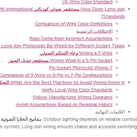
US Wire Color Standard
How Does Long-Join
مستشعر ضوئي كهربائي
h International
Standards?
Comparison of Wire Color Definitions
الاختلافات الرئيسية
Risks Come from Incorrect Assumptions
Long-Join Photocells Be Wired for Different Socket Types?
Wiring a 3-Wire
وعاء التحكم الضوئي
Wiring Work in a 5-Pin Socket
مستشعر تبديل الصور
7-Pin Socket Photocell Wiring
Comparison of 3-Wire vs 5-Pin vs 7-Pin Configurations
What Are the Best Practices to Avoid Wiring Errors in
التحك
Verify Local Wire Color Standards
Follow Manufacturer Wiring Diagrams
Avoid Assumptions Based on Regional Habits
الكلمات النهائية
Outdoor lighting depends on reliable control.
مفاتيح الخلايا الضوئية
is system. Long-Join wiring ensures stable and accurate switching.