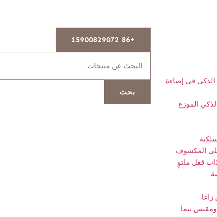
+86 15900829072
 الذكي في إضاءة
بحث
لذكي الموزع
سلكية
على المكشوف
ات قفل ملتوٍ
ة
زاغا
ومقبس نيما