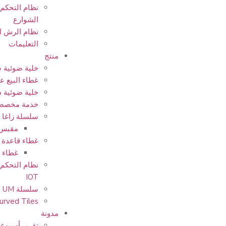
نظام التحكم
الشوارع
نظام الرش ا
التعليمات
منتج
خلية ضوئية 
غطاء البيع 
خلية ضوئية ذ
خدمة مخصص
سلسلة زاغا
مقبس 
غطاء قاعدة 
غطاء و
نظام التحكم 
IOT
سلسلة UM
urved Tiles
مدونة
تقرير أسبوع