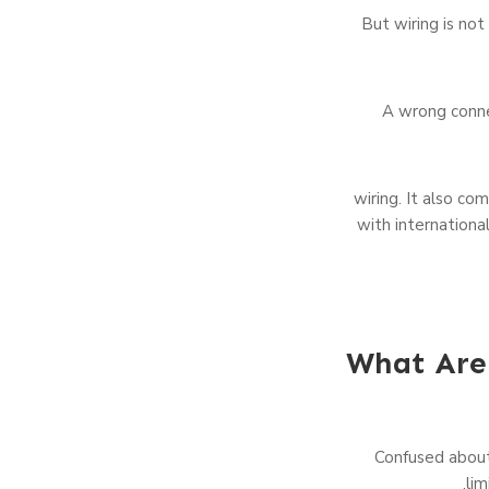
But wiring is not
A wrong connec
wiring. It also com
with internationa
What Are
Confused about
lim