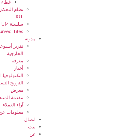
غطاء و
نظام التحكم 
IOT
سلسلة UM
urved Tiles
مدونة
تقرير أسبوع
الخارجية
معرفة
أخبار
التكنولوجيا ا
الترويج التس
معرض
مقدمة المنتج
آراء العملاء
معلومات عن ا
اتصال
بيت
عن