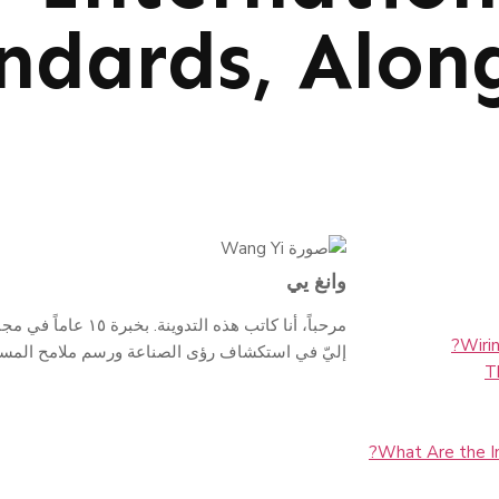
ndards, Alon
وانغ يي
مرحباً، أنا كاتب هذه ا
Wirin
إليّ في استكشاف رؤى الصناعة ورسم ملامح المستقبل.
What Are the In