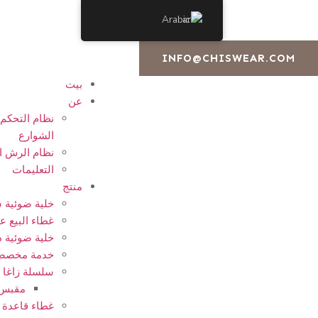
Arabic
INFO@CHISWEAR.COM
بيت
عن
نظام التحكم
الشوارع
نظام الرش ا
التعليمات
منتج
خلية ضوئية 
غطاء البيع 
خلية ضوئية ذ
خدمة مخصص
سلسلة زاغا
مقبس 
غطاء قاعدة 