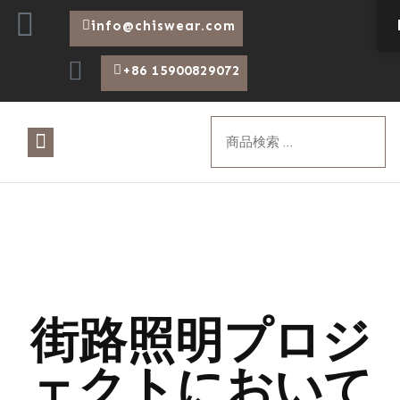
info@chiswear.com
+86 15900829072
について
製品
ブログ
街路照明プロジ
ェクトにおいて