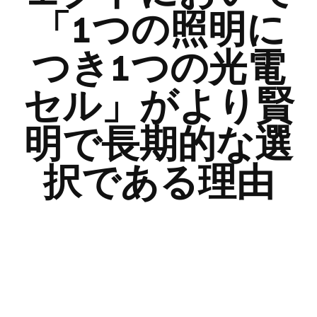
「1つの照明に
つき1つの光電
セル」がより賢
明で長期的な選
択である理由