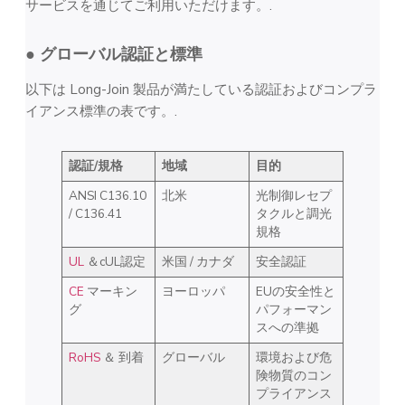
サービスを通じてご利用いただけます。.
● グローバル認証と標準
以下は Long-Join 製品が満たしている認証およびコンプラ
イアンス標準の表です。.
認証/規格
地域
目的
ANSI C136.10
北米
光制御レセプ
/ C136.41
タクルと調光
規格
UL
＆cUL認定
米国 / カナダ
安全認証
CE
マーキン
ヨーロッパ
EUの安全性と
グ
パフォーマン
スへの準拠
RoHS
＆ 到着
グローバル
環境および危
険物質のコン
プライアンス