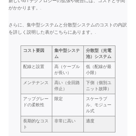
新しいIoTテクノロジーの拡張や統合には、コストと手間
がかかります。.
さらに、集中型システムと分散型システムのコストの内訳
を詳しく説明した表がこちらにあります。.
コスト要因
集中型システ
分散型（光電
ム
池）システム
配線と設置
高（ケーブル
低（配線が最
が長い）
小限）
メンテナンス
高い（全回路
下側（個別ユ
停止）
ニット故障）
アップグレー
限定
スケーラブ
ドの柔軟性
ル、モジュー
ル式
長期的なコス
非常に高い
適度
ト