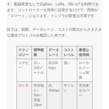
す。配線変更なしでZigBee、LoRa、NB-IoTを利用でき
ます。コントローラーを簡単に設置するだけで、照明が
「スマート」になります。インフラの変更は不要です。.
以下は、範囲、データレート、コストの観点からさまざま
な通信プロトコルを概説した表です。.
テクノ
標準範
データ
コスト
最適な
ロジー
囲
レート
レベル
使用例
ジグビ
10～
約250
低い
ローカ
ー
100メ
kbps
ルメッ
ートル
シュ制
御
ローラ
市街地
約
中くら
市全体
2～
50kbps
い
をカバ
5km /
ー
田舎
15km