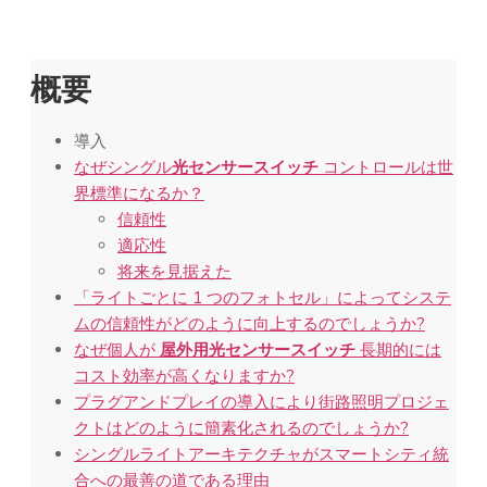
概要
導入
なぜシングル
光センサースイッチ
コントロールは世
界標準になるか？
信頼性
適応性
将来を見据えた
「ライトごとに 1 つのフォトセル」によってシステ
ムの信頼性がどのように向上するのでしょうか?
なぜ個人が
屋外用光センサースイッチ
長期的には
コスト効率が高くなりますか?
プラグアンドプレイの導入により街路照明プロジェ
クトはどのように簡素化されるのでしょうか?
シングルライトアーキテクチャがスマートシティ統
合への最善の道である理由