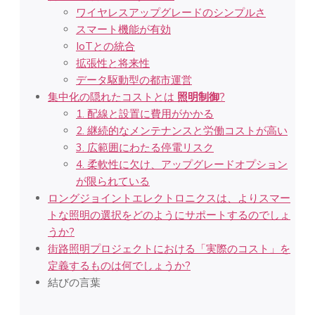
ワイヤレスアップグレードのシンプルさ
スマート機能が有効
IoTとの統合
拡張性と将来性
データ駆動型の都市運営
集中化の隠れたコストとは
照明制御
?
1. 配線と設置に費用がかかる
2. 継続的なメンテナンスと労働コストが高い
3. 広範囲にわたる停電リスク
4. 柔軟性に欠け、アップグレードオプション
が限られている
ロングジョイントエレクトロニクスは、よりスマー
トな照明の選択をどのようにサポートするのでしょ
うか?
街路照明プロジェクトにおける「実際のコスト」を
定義するものは何でしょうか?
結びの言葉