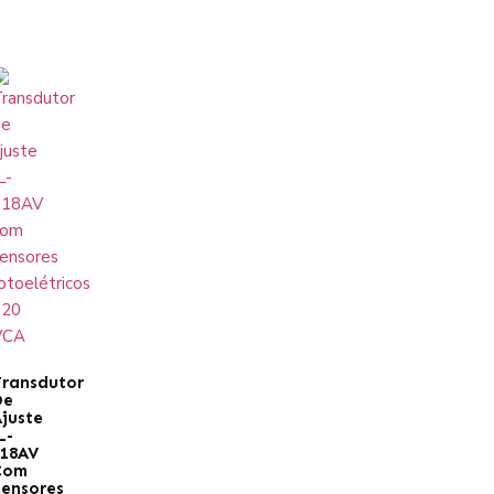
ransdutor
De
juste
L-
118AV
Com
ensores