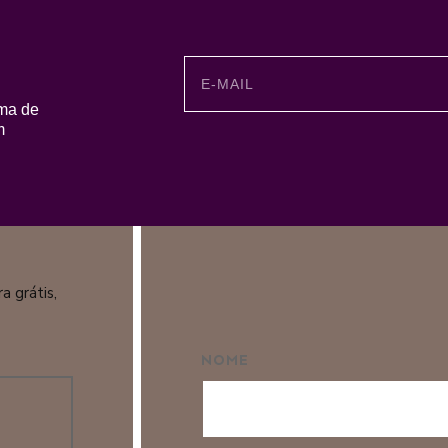
ma de
m
 grátis,
NOME