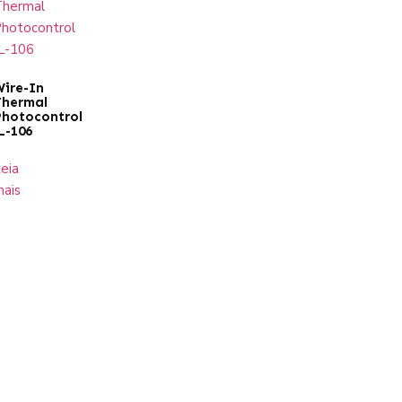
ire-In
Thermal
hotocontrol
L-106
eia
ais