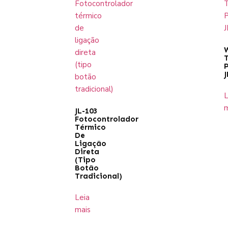
W
P
J
L
m
JL-103
Fotocontrolador
Térmico
De
Ligação
Direta
(tipo
Botão
Tradicional)
Leia
mais