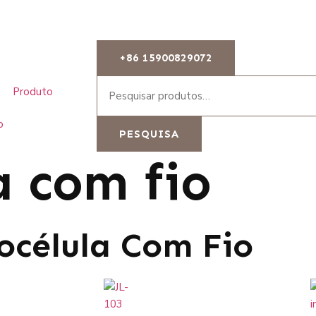
+86 15900829072
Produto
o
PESQUISA
a com fio
océlula Com Fio