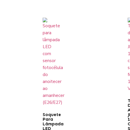
T
A
Soquete
J
Para
Lâmpada
LED
S