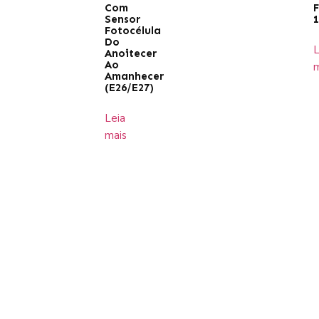
Com
F
Sensor
1
Fotocélula
Do
L
Anoitecer
Ao
m
Amanhecer
(E26/E27)
Leia
mais