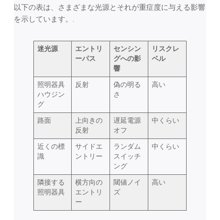
以下の表は、さまざまな光源とそれが重症度に与える影響
を示しています。.
迷光源
エントリ
センシン
リスクレ
ーパス
グへの影
ベル
響
照明器具
反射
偽の明る
高い
ハウジン
さ
グ
路面
上向きの
遅延電源
中くらい
反射
オフ
近くの標
サイドエ
ランダム
中くらい
識
ントリー
スイッチ
ング
隣接する
横方向の
閾値ノイ
高い
照明器具
エントリ
ズ
ー