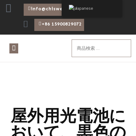
Japanese
info@chiswear.com
+86 15900829072
について
製品
ブログ
屋外用光電池に
おいて、黒色の