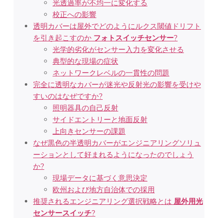
光透過率が不均一に変化する
校正への影響
透明カバーは屋外でどのようにルクス閾値ドリフト
を引き起こすのか
フォトスイッチセンサー
?
光学的劣化がセンサー入力を変化させる
典型的な現場の症状
ネットワークレベルの一貫性の問題
完全に透明なカバーが迷光や反射光の影響を受けや
すいのはなぜですか?
照明器具の自己反射
サイドエントリーと地面反射
上向きセンサーの課題
なぜ黒色の半透明カバーがエンジニアリングソリュ
ーションとして好まれるようになったのでしょう
か?
現場データに基づく意思決定
欧州および地方自治体での採用
推奨されるエンジニアリング選択戦略とは
屋外用光
センサースイッチ
?