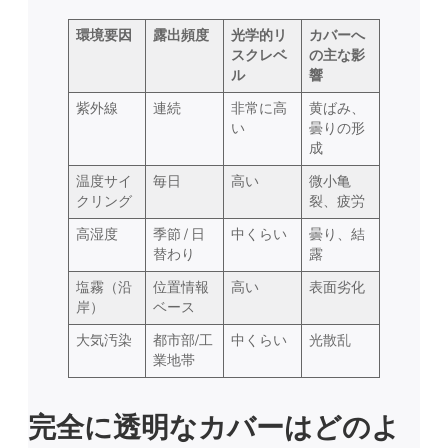
環境要因
露出頻度
光学的リ
カバーへ
スクレベ
の主な影
ル
響
紫外線
連続
非常に高
黄ばみ、
い
曇りの形
成
温度サイ
毎日
高い
微小亀
クリング
裂、疲労
高湿度
季節 / 日
中くらい
曇り、結
替わり
露
塩霧（沿
位置情報
高い
表面劣化
岸）
ベース
大気汚染
都市部/工
中くらい
光散乱
業地帯
完全に透明なカバーはどのよ