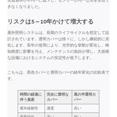
光透過率が不均一に低下し、センサーが均一な光を受信で
きなくなりました。.
リスクは5～10年かけて増大する
屋外照明システムは、長期のライフサイクルを想定して設
計されています。透明カバーは徐々に、しかし継続的に劣
化します。長年の使用により、光学的な挙動が変化し、検
知精度に影響を与え、メンテナンスの負担が増し、大規模
な設備におけるシステムの安定性が低下します。.
こちらは、黒色カバーと透明カバーの経年変化の比較表で
す。.
時間の経過に
完全に透明な
黒の半透明カ
伴う資産
カバー
バー
紫外線耐性
適度
高い
黄変傾向
高い
低い