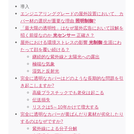
導入
エンジニアリンググレードの屋外設置において、カ
バー材の選択が重要な理由
照明制御
?
「最大限の透明性」はなぜ屋外広告において誤解を
招く前提なのか
光センサー
正確さ？
屋外における環境ストレスの影響
光制御
生涯にわ
たって顔を覆い続ける？
継続的な紫外線と太陽光への露出
極端な気象
湿気と反射光
完全に透明なカバーはどのような長期的な問題を引
き起こしますか?
高級プラスチックでも老化は起こる
伝送損失
リスクは5～10年かけて増大する
完全に透明なカバーが黄ばんだり素材が劣化したり
するのはなぜですか?
紫外線による分子分解