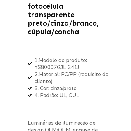
fotocélula
transparente
preto/cinza/branco,
cúpula/concha
1.Modelo do produto:
YS800076/JL-241J
2.Material: PC/PP (requisito do
cliente)
3. Cor: cinza/preto
4. Padrão: UL, CUL
Luminárias de iluminação de
design OEM/ODM, encaixe de